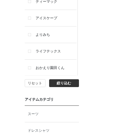
ティーマック
アイスケープ
よりみち
ライフテックス
おかえり園田くん
リセット
絞り込む
ビー・エー・ジー
アイテムカテゴリ
イヴィスト
スーツ
ミスエディコレクショ
ン
ドレスシャツ