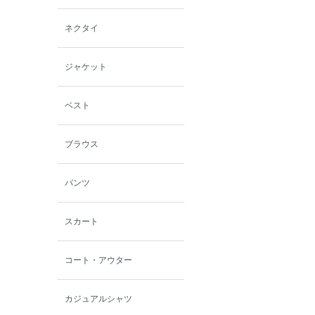
西脇シリーズ
ネクタイ
小泉革店
ジャケット
シャミー
ベスト
パーソンズジーンズ
ブラウス
ファインデーション
パンツ
ローズペッシュ / パル
モンド
スカート
コート・アウター
カジュアルシャツ