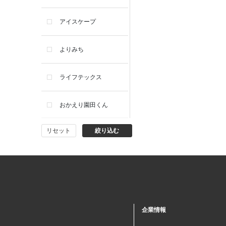
アイスケープ
よりみち
ライフテックス
おかえり園田くん
リセット
絞り込む
ビー・エー・ジー
イヴィスト
ミスエディコレクショ
ン
企業情報
西脇シリーズ