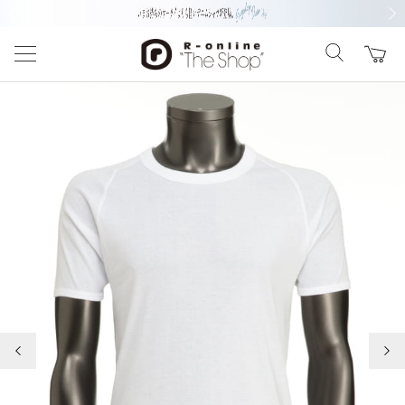
前の画像
次の
前の画像
次