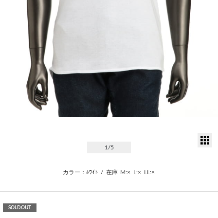
サ
1
/5
カラー：ﾎﾜｲﾄ
/
在庫
M:×
L:×
LL:×
SOLDOUT