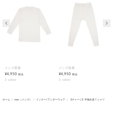
前の画像
次の
メンズ肌着
メンズ肌着
¥4,950
¥4,950
税込
税込
2
colors
2
colors
ホーム
men（メンズ）
インナー/アンダーウェア
【チャージ】半袖丸首Ｔシャツ