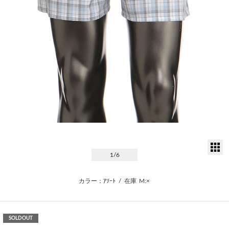
サ
1
/6
カラー：ｱｿｰﾄ
/
在庫
M:×
SOLDOUT