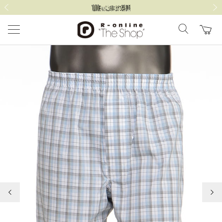
前の画像
次の
前の画像
次