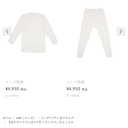
前の画像
次の
メンズ肌着
メンズ肌着
¥4,950
¥4,950
税込
税込
2
colors
2
colors
ホーム
men（メンズ）
インナー/アンダーウェア
【ボクサーファンタジア】トランクス／チェックＡ