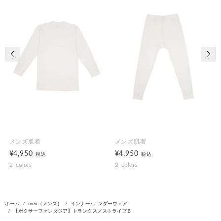
前の画像
次の
メンズ肌着
メンズ肌着
¥4,950
¥4,950
税込
税込
2
colors
2
colors
ホーム
men（メンズ）
インナー/アンダーウェア
【ボクサーファンタジア】トランクス／ストライプＢ