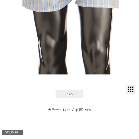
サ
1
/6
カラー：ｱｿｰﾄ
/
在庫
M:×
SOLDOUT