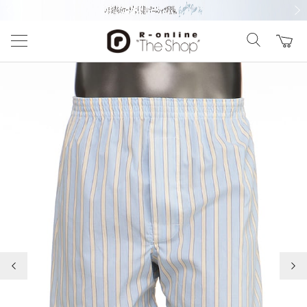
前の画像
次の
前の画像
次