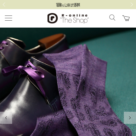
前の画像
次の
前の画像
次