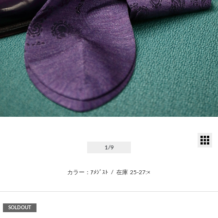
サ
1
/9
カラー：ｱﾒｼﾞｽﾄ
/
在庫
25-27:×
SOLDOUT