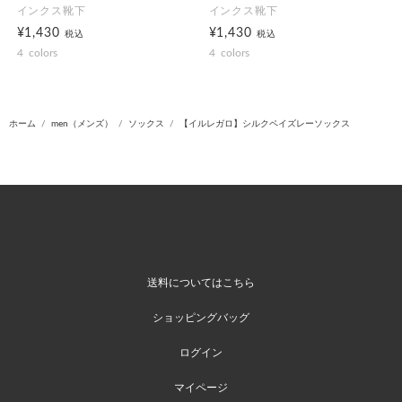
インクス靴下
インクス靴下
¥1,430
¥1,430
税込
税込
4
colors
4
colors
ホーム
men（メンズ）
ソックス
【イルレガロ】シルクペイズレーソックス
送料についてはこちら
ショッピングバッグ
ログイン
マイページ