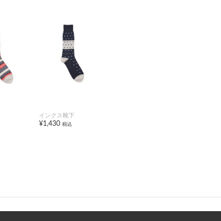
下
インクス靴下
¥1,430
税込