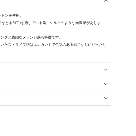
ットンを使用。
羽をとる加工)を施している為、シルクのような光沢感がありま
リングと繊細なメランジ感も特徴です。
きいたストライプ柄はエレガントで色気のある着こなしにぴったり