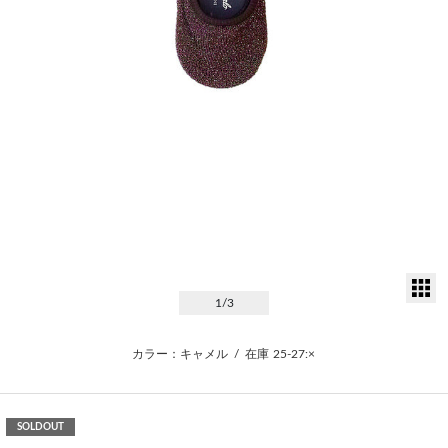
サ
1
/3
カラー：キャメル
/
在庫
25-27:×
SOLDOUT