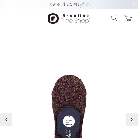
前の画像
次の
前の画像
次