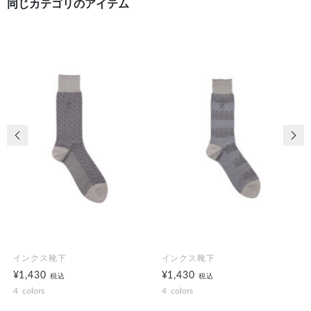
同じカテゴリのアイテム
前の画像
次の
インクス靴下
インクス靴下
¥1,430
¥1,430
税込
税込
4
colors
4
colors