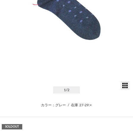
サ
1
/2
カラー：グレー
/
在庫
27-29:×
SOLDOUT