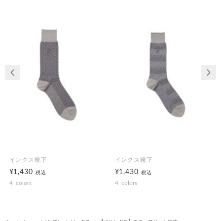
前の画像
次の
インクス靴下
インクス靴下
¥1,430
¥1,430
税込
税込
4
colors
4
colors