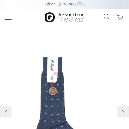
前の画像
次の
前の画像
次