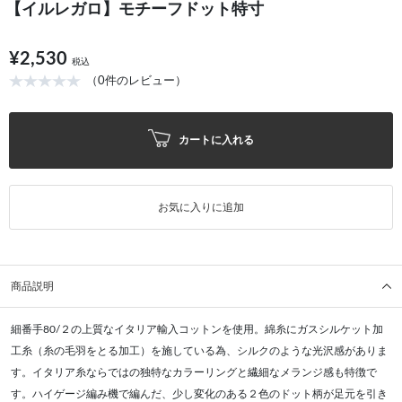
【イルレガロ】モチーフドット特寸
¥2,530
税込
（0件のレビュー）
カートに入れる
お気に入りに追加
商品説明
細番手80/２の上質なイタリア輸入コットンを使用。綿糸にガスシルケット加
工糸（糸の毛羽をとる加工）を施している為、シルクのような光沢感がありま
す。イタリア糸ならではの独特なカラーリングと繊細なメランジ感も特徴で
す。ハイゲージ編み機で編んだ、少し変化のある２色のドット柄が足元を引き