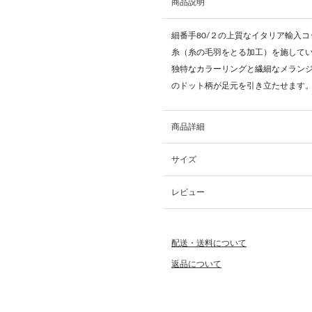
商品説明
細番手80/２の上質なイタリア輸入
糸（糸の毛羽をとる加工）を施して
独特なカラーリングと繊細なメラン
のドット柄が足元を引き立たせます
商品詳細
サイズ
レビュー
配送・送料について
返品について