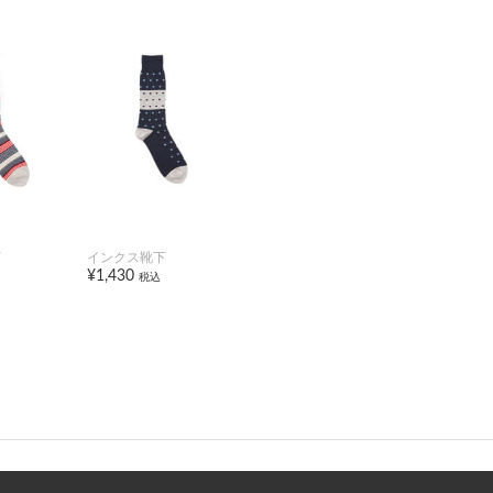
下
インクス靴下
¥1,430
税込