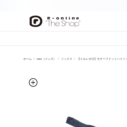
前の画像
ホーム
men（メンズ）
ソックス
【イルレガロ】モチーフドットハイソ