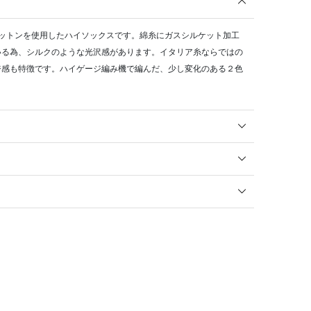
コットンを使用したハイソックスです。綿糸にガスシルケット加工
いる為、シルクのような光沢感があります。イタリア糸ならではの
ジ感も特徴です。ハイゲージ編み機で編んだ、少し変化のある２色
。