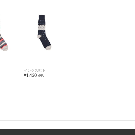
下
インクス靴下
¥1,430
税込