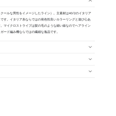
クールな男性をイメージしたライン）。主素材は40/2のイタリア
スです。イタリア糸ならではの発色性良いカラーリングと遊び心あ
す。マイクロストライプは髪の毛のような細い線なのでヘアライン
ャガード編み機ならではの繊細な逸品です。