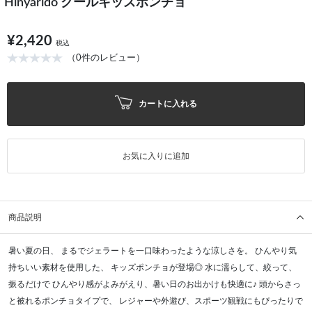
Hinyarido クールキッズポンチョ
¥2,420
税込
（0件のレビュー）
カートに入れる
お気に入りに追加
商品説明
暑い夏の日、 まるでジェラートを一口味わったような涼しさを。 ひんやり気
持ちいい素材を使用した、 キッズポンチョが登場◎ 水に濡らして、絞って、
振るだけで ひんやり感がよみがえり、暑い日のお出かけも快適に♪ 頭からさっ
と被れるポンチョタイプで、 レジャーや外遊び、スポーツ観戦にもぴったりで