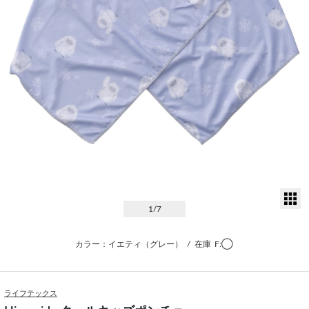
サ
1
/7
カラー：イエティ（グレー）
/
在庫
F:◯
ライフテックス