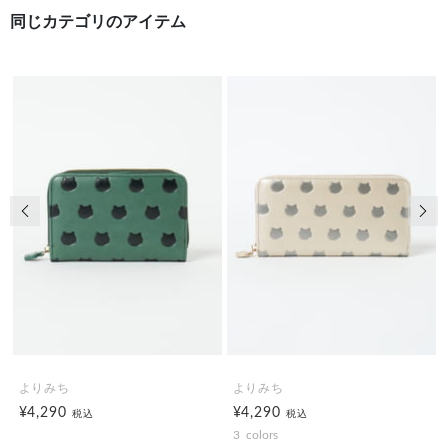
同じカテゴリのアイテム
前の画像
次の
よりみち
よりみち
¥4,290
¥4,290
税込
税込
3
colors