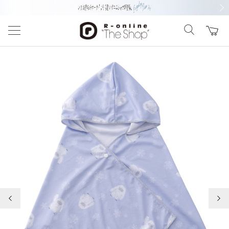
前の画像
次の
前の画像
次