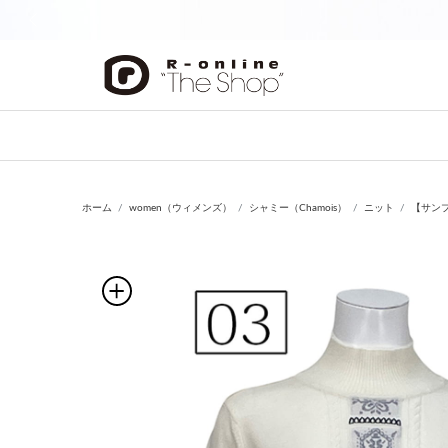
前の画像
ホーム
women（ウィメンズ）
シャミー（Chamois）
ニット
【サン