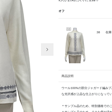
2
人がお気に入りに登録中
オフ
38
在庫
次の画像
商品説明
ウール100%の部分ジャガード編み
な光沢感が上品な仕上がりになって
＊サンプル品のため、特別価格での