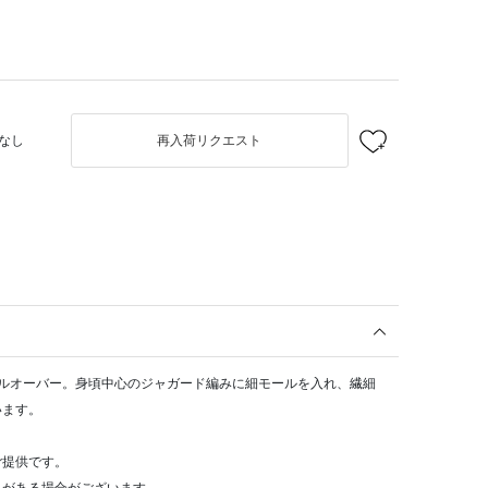
なし
再入荷リクエスト
プルオーバー。身頃中心のジャガード編みに細モールを入れ、繊細
います。
ご提供です。