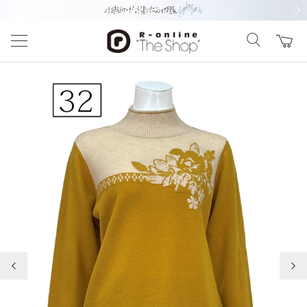
前の画像
次の
前の画像
次