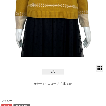
サ
1
/2
カラー：イエロー
/
在庫
38:×
シャミー