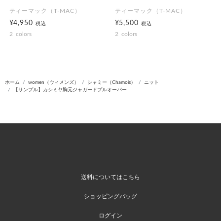
ティーマック（T-MAC）
ティーマック（T-MAC）
¥4,950
¥5,500
税込
税込
2
colors
2
colors
ホーム
women（ウィメンズ）
シャミー（Chamois）
ニット
【サンプル】カシミヤ胸元ジャガードプルオーバー
送料についてはこちら
ショッピングバッグ
ログイン