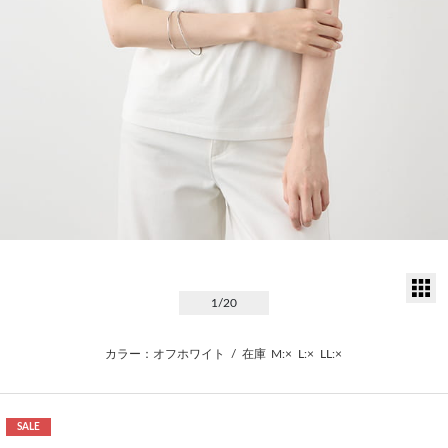
サ
1
/20
カラー：オフホワイト
/
在庫
M:×
L:×
LL:×
SALE