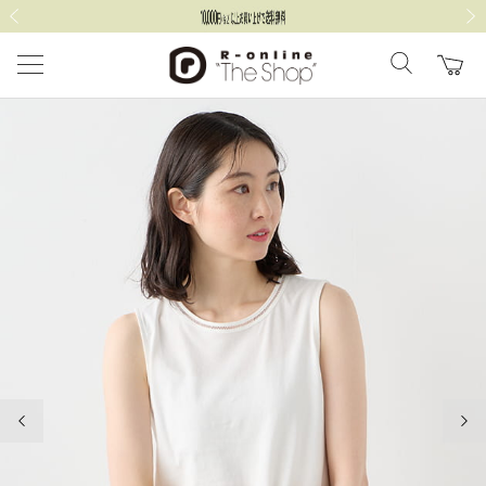
前の画像
次の
前の画像
次