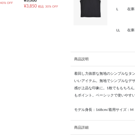
¥5,500
40% OFF
¥3,850
税込
30% OFF
L
在庫
LL
在庫
商品説明
着回し力抜群な無地のシンプルなタ
いいアイテム。無地でシンプルなデ
感が上品な印象に。1枚でももちろ
もポイント。ベーシックで使いやすい
モデル身長：168cm/着用サイズ：M
商品詳細