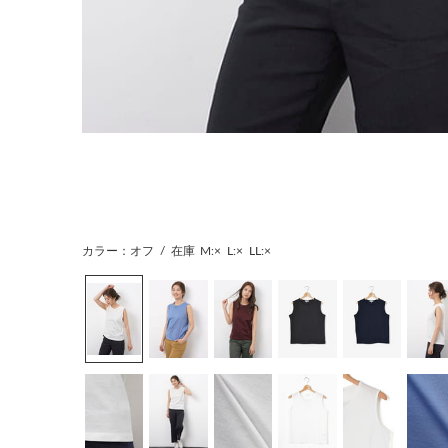
カラー：オフ
/
在庫
M:×
L:×
LL:×