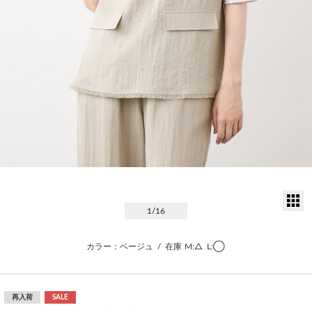
サ
1
/16
カラー：ベージュ
/
在庫
M:△
L:◯
再入荷
SALE