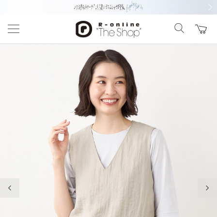
前の画像
次の
前の画像
次