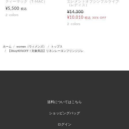
ティーマック（T-MAC）
エレメントオブシンプルライフ
（レディス）
¥5,500
税込
¥14,300
2
colors
¥10,010
税込
30% OFF
2
colors
ホーム
women（ウィメンズ）
トップス
【3buy40%OFF！対象商品】リネンレーヨンフリンジジレ
送料についてはこちら
ショッピングバッグ
ログイン