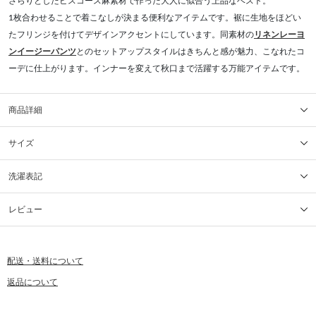
さらりとしたビスコース麻素材で作った大人に似合う上品なベスト。
1枚合わせることで着こなしが決まる便利なアイテムです。裾に生地をほどい
たフリンジを付けてデザインアクセントにしています。同素材の
リネンレーヨ
ンイージーパンツ
とのセットアップスタイルはきちんと感が魅力、こなれたコ
ーデに仕上がります。インナーを変えて秋口まで活躍する万能アイテムです。
商品詳細
サイズ
洗濯表記
レビュー
配送・送料について
返品について