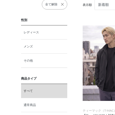
全て解除
表示順
性別
レディース
メンズ
その他
商品タイプ
すべて
通常商品
ティーマック（T-MAC