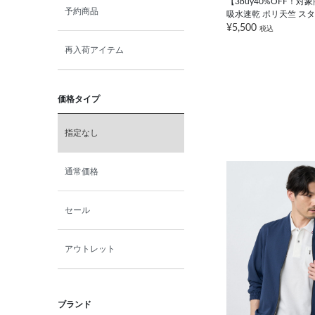
【3buy40%OFF！対
予約商品
吸水速乾 ポリ天竺 ス
¥5,500
税込
再入荷アイテム
価格タイプ
指定なし
通常価格
セール
アウトレット
ブランド