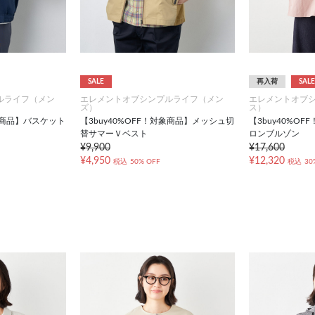
SALE
再入荷
SALE
ルライフ（メン
エレメントオブシンプルライフ（メン
エレメントオブ
ズ）
ス）
対象商品】バスケット
【3buy40%OFF！対象商品】メッシュ切
【3buy40%O
替サマーＶベスト
ロンブルゾン
¥9,900
¥17,600
¥4,950
¥12,320
税込
50% OFF
税込
30