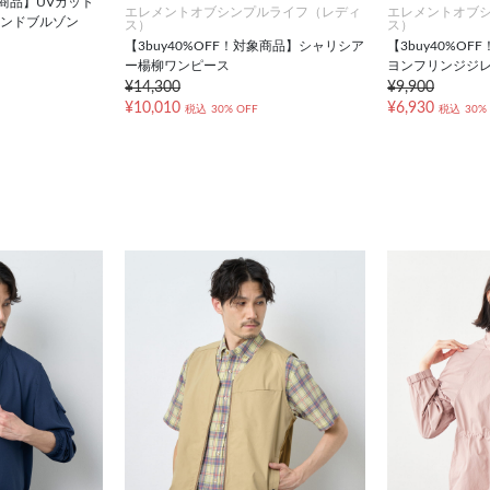
象商品】UVカット
エレメントオブシンプルライフ（レディ
エレメントオブ
タンドブルゾン
ス）
ス）
【3buy40%OFF！対象商品】シャリシア
【3buy40%O
ー楊柳ワンピース
ヨンフリンジジ
¥14,300
¥9,900
¥10,010
¥6,930
税込
30% OFF
税込
30%