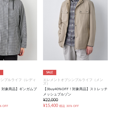
SALE
シンプルライフ（レディ
エレメントオブシンプルライフ（メン
ズ）
FF！対象商品】ギンガムブ
【3buy40%OFF！対象商品】ストレッチ
メッシュブルゾン
¥22,000
¥15,400
% OFF
税込
30% OFF