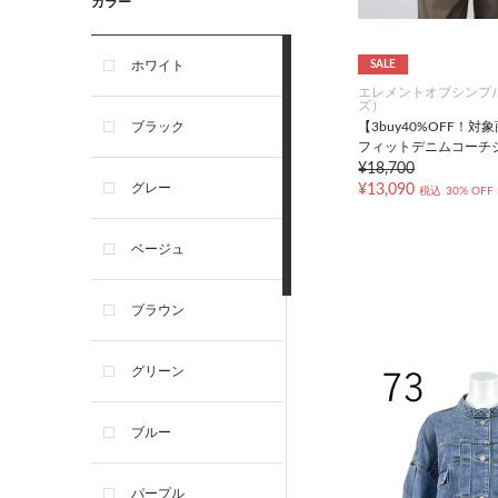
カラー
SALE
ホワイト
エレメントオブシンプ
ズ）
【3buy40%OFF！
ブラック
フィットデニムコーチ
¥18,700
グレー
¥13,090
税込
30% OFF
ベージュ
ブラウン
グリーン
ブルー
パープル