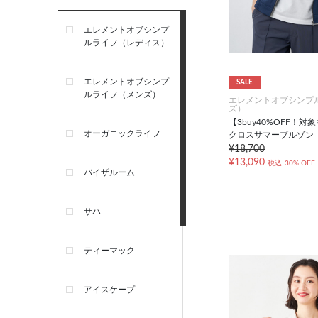
エレメントオブシンプ
ルライフ（レディス）
エレメントオブシンプ
SALE
ルライフ（メンズ）
エレメントオブシンプ
ズ）
【3buy40%OFF！
オーガニックライフ
クロスサマーブルゾン
¥18,700
¥13,090
税込
30% OFF
バイザルーム
サハ
ティーマック
アイスケープ