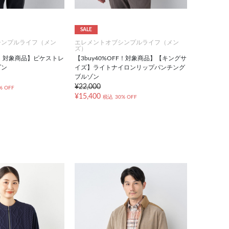
SALE
シンプルライフ（メン
エレメントオブシンプルライフ（メン
ズ）
FF！対象商品】ピケストレ
【3buy40%OFF！対象商品】【キングサ
ゾン
イズ】ライトナイロンリップパンチング
ブルゾン
¥22,000
% OFF
¥15,400
税込
30% OFF