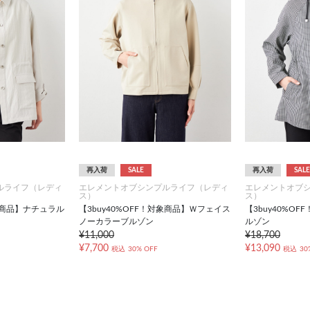
再入荷
SALE
再入荷
SALE
ルライフ（レディ
エレメントオブシンプルライフ（レディ
エレメントオブ
ス）
ス）
対象商品】ナチュラル
【3buy40%OFF！対象商品】Ｗフェイス
【3buy40%O
ノーカラーブルゾン
ルゾン
¥11,000
¥18,700
¥7,700
¥13,090
税込
30% OFF
税込
30