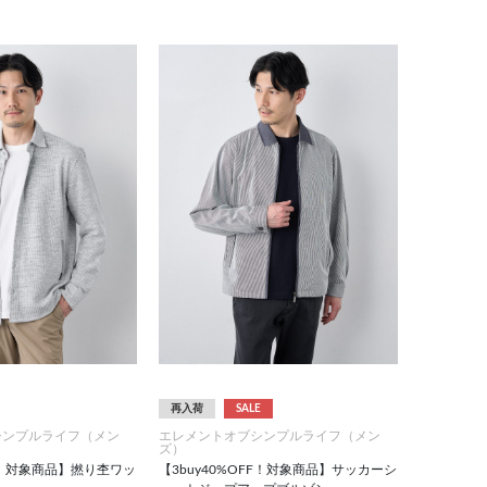
再入荷
SALE
シンプルライフ（メン
エレメントオブシンプルライフ（メン
ズ）
FF！対象商品】撚り杢ワッ
【3buy40%OFF！対象商品】サッカーシ