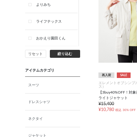
よりみち
ライフテックス
おかえり園田くん
リセット
絞り込む
ビー・エー・ジー
アイテムカテゴリ
イヴィスト
再入荷
SALE
エレメントオブシンプ
スーツ
ス）
ミスエディコレクショ
【3buy40%OFF！
ン
ライトジャケット
ドレスシャツ
¥15,400
¥10,780
税込
30% OFF
西脇シリーズ
ネクタイ
小泉革店
ジャケット