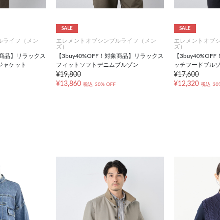
SALE
SALE
ルライフ（メン
エレメントオブシンプルライフ（メン
エレメントオブ
ズ）
ズ）
対象商品】リラックス
【3buy40%OFF！対象商品】リラックス
【3buy40%O
ジャケット
フィットソフトデニムブルゾン
ッチフードブル
¥19,800
¥17,600
¥13,860
¥12,320
税込
30% OFF
税込
30