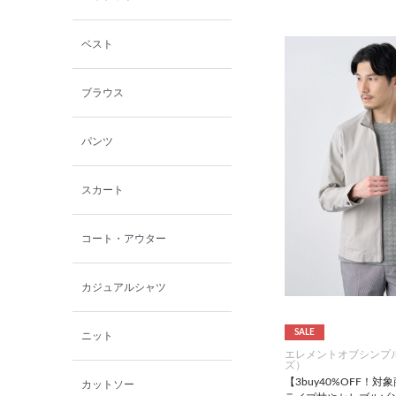
シャミー
ベスト
パーソンズジーンズ
ブラウス
ファインデーション
パンツ
ローズペッシュ / パル
モンド
スカート
コート・アウター
カジュアルシャツ
SALE
ニット
エレメントオブシンプ
ズ）
【3buy40%OFF！
カットソー