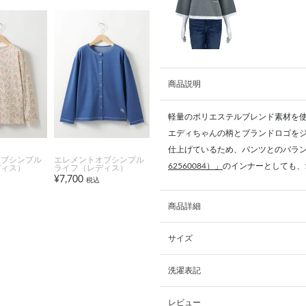
商品説明
軽量のポリエステルブレンド素材を
エディちゃんの柄とブランドロゴを
仕上げているため、パンツとのバラ
オブシンプル
エレメントオブシンプル
62560084）」
のインナーとしても、
ディス）
ライフ（レディス）
¥7,700
税込
商品詳細
サイズ
洗濯表記
レビュー