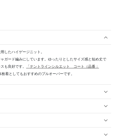
使用したハイゲージニット。
ジャガード編みにしています。ゆったりとしたサイズ感と短め丈で
ンスも良好です。
「テントラインシルエット コート（品番：
1枚着としてもおすすめのプルオーバーです。