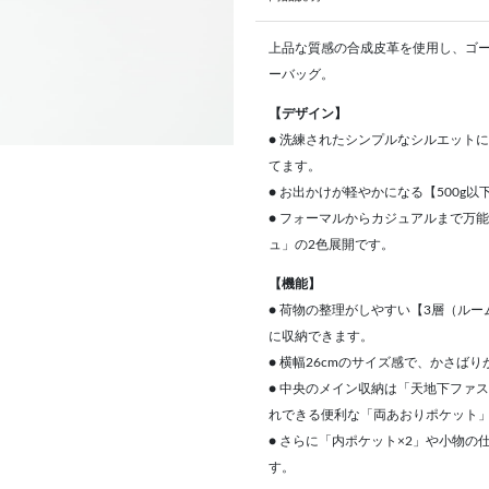
上品な質感の合成皮革を使用し、ゴ
ーバッグ。
【デザイン】
● 洗練されたシンプルなシルエット
てます。
● お出かけが軽やかになる【500
● フォーマルからカジュアルまで万
ュ」の2色展開です。
【機能】
● 荷物の整理がしやすい【3層（ル
に収納できます。
● 横幅26cmのサイズ感で、かさ
● 中央のメイン収納は「天地下ファ
れできる便利な「両あおりポケット
● さらに「内ポケット×2」や小物
す。