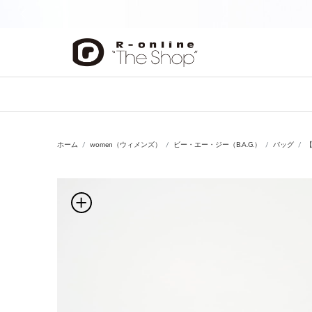
前の画像
ホーム
women（ウィメンズ）
ビー・エー・ジー（B.A.G.）
バッグ