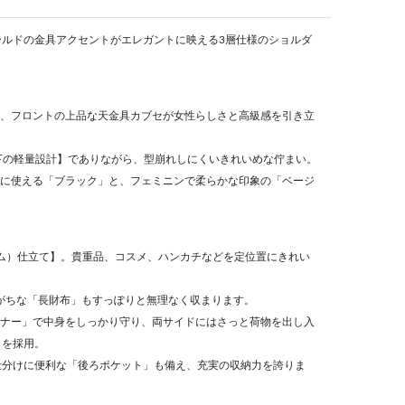
ールドの金具アクセントがエレガントに映える3層仕様のショルダ
に、フロントの上品な天金具カブセが女性らしさと高級感を引き立
g以下の軽量設計】でありながら、型崩れしにくいきれいめな佇まい。
能に使える「ブラック」と、フェミニンで柔らかな印象の「ベージ
ーム）仕立て】。貴重品、コスメ、ハンカチなどを定位置にきれい
ばりがちな「長財布」もすっぽりと無理なく収まります。
スナー」で中身をしっかり守り、両サイドにはさっと荷物を出し入
」を採用。
の仕分けに便利な「後ろポケット」も備え、充実の収納力を誇りま