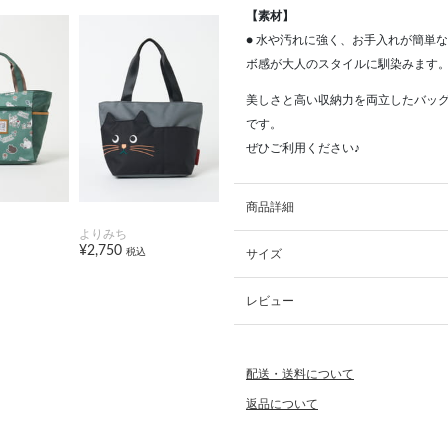
【素材】
● 水や汚れに強く、お手入れが簡単
ボ感が大人のスタイルに馴染みます
美しさと高い収納力を両立したバッ
です。
ぜひご利用ください♪
商品詳細
よりみち
¥2,750
税込
サイズ
レビュー
配送・送料について
返品について