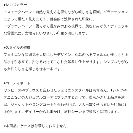
●レンズカラー
・スモークハーフ：自然な見え方を保ちながら眩しさを軽減。グラデーション
によって重たく見えにくく、都会的で洗練された印象に。
・ブラウンハーフ：柔らかく温かみのある視界で、肌なじみが良くナチュラル
な雰囲気に。女性らしいやさしい印象を演出します。
●スタイルの特徴
フェミニンな雰囲気を大切にしたデザイン。丸みのあるフォルムが優しさと上
品さを引き立て、掛けるだけでこなれた印象に仕上がります。シンプルながら
も女性らしさを感じさせる一本です。
●コーディネート
ワンピースやブラウスと合わせたフェミニンスタイルはもちろん、Tシャツや
デニムなどのカジュアルコーデにプラスするだけで、柔らかさと上品さを演
出。ジャケットやロングコートと合わせれば、大人っぽく落ち着いた印象に仕
上がります。デイリーからお出かけ、旅行シーンまで幅広く活躍します。
※本商品にケースは付帯しておりません。