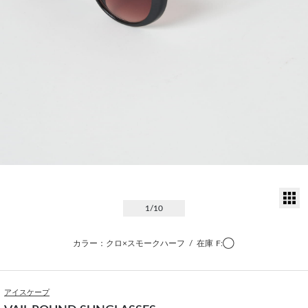
サ
1
/10
カラー：クロ×スモークハーフ
/
在庫
F:◯
アイスケープ