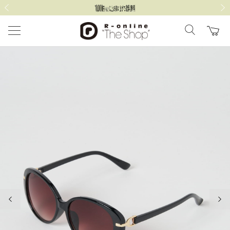
前の画像
次の
前の画像
次