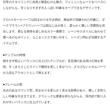
日常のスタイリングに自然と馴染むのも魅力。フェミニンなムードをベースに
しながらも、甘くなりすぎず大人っぽい印象をキープできるデザインです。
クロ×スモークハーフは顔まわりを引き締め、都会的で洗練された印象に。ダ
ークブラウン×ブラウンハーフは肌なじみが良く、柔らかく優しい雰囲気を演
出します。異なる表情を楽しめるカラー展開で、シーンやスタイルに合わせて
選べるのもポイント。ユニセックスで使いやすく、シーズン問わず活躍するア
イテムです。
●テンプルの特徴
細すぎず程よいバランスに仕上げたテンプルが、安定感のある掛け心地を実
現。すっきりとしたラインで横顔を美しく見せつつ、さりげないメタルパーツ
が上品なアクセントとして映えます。
●フレームの形
丸みのあるラウンド型。顔まわりを柔らかく見せる効果があり、優しく女性ら
しい印象を引き立てます。クラシックな要素を持ちながらも、現代的で取り入
れやすいバランスに仕上げています。