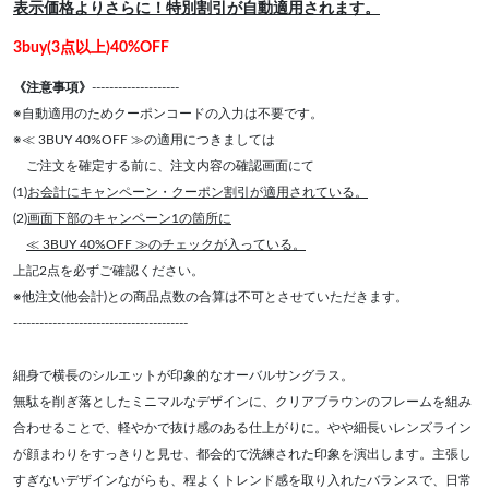
表示価格よりさらに！特別割引が自動適用されます。
3buy(3点以上)40%OFF
《注意事項》
--------------------
※自動適用のためクーポンコードの入力は不要です。
※≪ 3BUY 40%OFF ≫の適用につきましては
ご注文を確定する前に、注文内容の確認画面にて
(1)
お会計にキャンペーン・クーポン割引が適用されている。
(2)
画面下部のキャンペーン1の箇所に
≪ 3BUY 40%OFF ≫のチェックが入っている。
上記2点を必ずご確認ください。
※他注文(他会計)との商品点数の合算は不可とさせていただきます。
----------------------------------------
細身で横長のシルエットが印象的なオーバルサングラス。
無駄を削ぎ落としたミニマルなデザインに、クリアブラウンのフレームを組み
合わせることで、軽やかで抜け感のある仕上がりに。やや細長いレンズライン
が顔まわりをすっきりと見せ、都会的で洗練された印象を演出します。主張し
すぎないデザインながらも、程よくトレンド感を取り入れたバランスで、日常