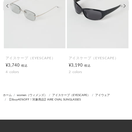
前の画像
次の
アイスケープ（EYESCAPE）
アイスケープ（EYESCAPE）
¥3,740
¥3,190
税込
税込
4
colors
2
colors
ホーム
women（ウィメンズ）
アイスケープ（EYESCAPE）
アイウェア
【3buy40%OFF！対象商品】AIRE OVAL SUNGLASSES