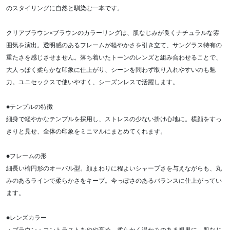
のスタイリングに自然と馴染む一本です。
クリアブラウン×ブラウンのカラーリングは、肌なじみが良くナチュラルな雰
囲気を演出。透明感のあるフレームが軽やかさを引き立て、サングラス特有の
重たさを感じさせません。落ち着いたトーンのレンズと組み合わせることで、
大人っぽく柔らかな印象に仕上がり、シーンを問わず取り入れやすいのも魅
力。ユニセックスで使いやすく、シーズンレスで活躍します。
●テンプルの特徴
細身で軽やかなテンプルを採用し、ストレスの少ない掛け心地に。横顔をすっ
きりと見せ、全体の印象をミニマルにまとめてくれます。
●フレームの形
細長い楕円形のオーバル型。顔まわりに程よいシャープさを与えながらも、丸
みのあるラインで柔らかさをキープ。今っぽさのあるバランスに仕上がってい
ます。
●レンズカラー