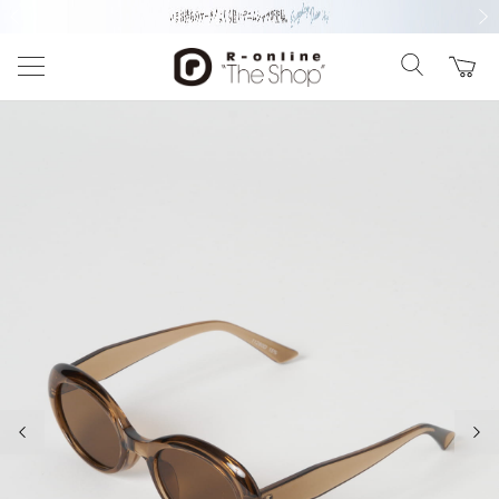
前の画像
次の
前の画像
次