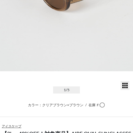
サ
1
/5
カラー：クリアブラウン×ブラウン
/
在庫
F:◯
アイスケープ