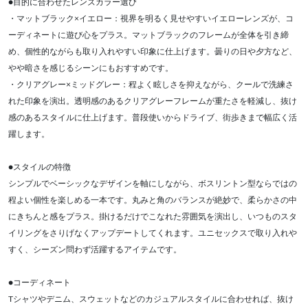
●目的に合わせたレンズカラー選び
・マットブラック×イエロー：視界を明るく見せやすいイエローレンズが、コ
ーディネートに遊び心をプラス。マットブラックのフレームが全体を引き締
め、個性的ながらも取り入れやすい印象に仕上げます。曇りの日や夕方など、
やや暗さを感じるシーンにもおすすめです。
・クリアグレー×ミッドグレー：程よく眩しさを抑えながら、クールで洗練さ
れた印象を演出。透明感のあるクリアグレーフレームが重たさを軽減し、抜け
感のあるスタイルに仕上げます。普段使いからドライブ、街歩きまで幅広く活
躍します。
●スタイルの特徴
シンプルでベーシックなデザインを軸にしながら、ボスリントン型ならではの
程よい個性を楽しめる一本です。丸みと角のバランスが絶妙で、柔らかさの中
にきちんと感をプラス。掛けるだけでこなれた雰囲気を演出し、いつものスタ
イリングをさりげなくアップデートしてくれます。ユニセックスで取り入れや
すく、シーズン問わず活躍するアイテムです。
●コーディネート
Tシャツやデニム、スウェットなどのカジュアルスタイルに合わせれば、抜け