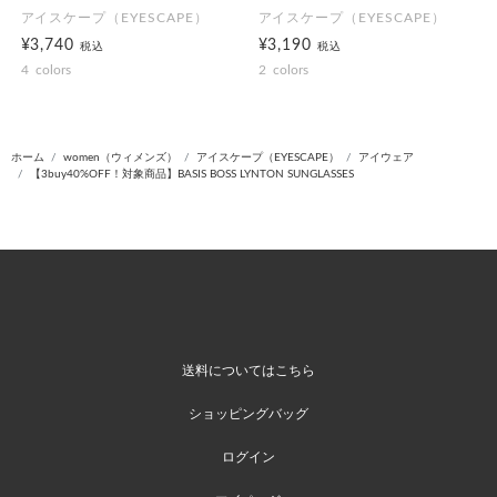
アイスケープ（EYESCAPE）
アイスケープ（EYESCAPE）
¥3,740
¥3,190
税込
税込
4
colors
2
colors
ホーム
women（ウィメンズ）
アイスケープ（EYESCAPE）
アイウェア
【3buy40%OFF！対象商品】BASIS BOSS LYNTON SUNGLASSES
送料についてはこちら
ショッピングバッグ
ログイン