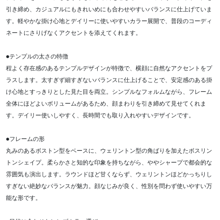
引き締め、カジュアルにもきれいめにも合わせやすいバランスに仕上げていま
す。軽やかな掛け心地とデイリーに使いやすいカラー展開で、普段のコーディ
ネートにさりげなくアクセントを添えてくれます。
●テンプルの太さの特徴
程よく存在感のあるテンプルデザインが特徴で、横顔に自然なアクセントをプ
ラスします。太すぎず細すぎないバランスに仕上げることで、安定感のある掛
け心地とすっきりとした見た目を両立。シンプルなフォルムながら、フレーム
全体にほどよいボリュームがあるため、顔まわりを引き締めて見せてくれま
す。デイリー使いしやすく、長時間でも取り入れやすいデザインです。
●フレームの形
丸みのあるボストン型をベースに、ウェリントン型の角ばりを加えたボスリン
トンシェイプ。柔らかさと知的な印象を持ちながら、ややシャープで都会的な
雰囲気も演出します。ラウンドほど甘くならず、ウェリントンほどかっちりし
すぎない絶妙なバランスが魅力。顔なじみが良く、性別を問わず使いやすい万
能な形です。