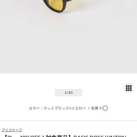
サ
1
/10
カラー：マットブラック×イエロー
/
在庫
F:◯
アイスケープ