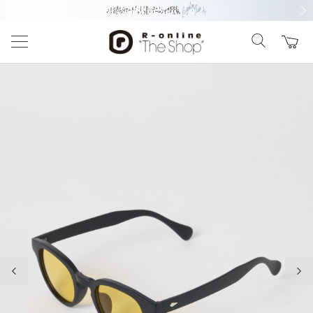
前の画像
次の
前の画像
次