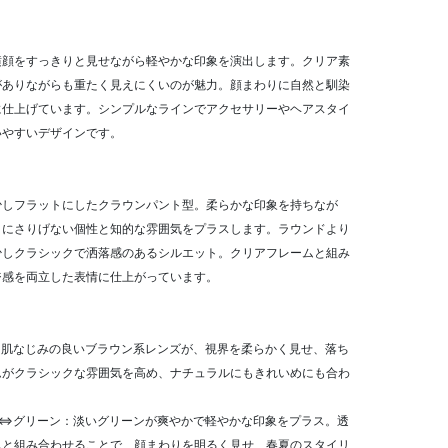
横顔をすっきりと見せながら軽やかな印象を演出します。クリア素
がありながらも重たく見えにくいのが魅力。顔まわりに自然と馴染
に仕上げています。シンプルなラインでアクセサリーやヘアスタイ
いやすいデザインです。
少しフラットにしたクラウンパント型。柔らかな印象を持ちなが
りにさりげない個性と知的な雰囲気をプラスします。ラウンドより
少しクラシックで洒落感のあるシルエット。クリアフレームと組み
ジ感を両立した表情に仕上がっています。
：肌なじみの良いブラウン系レンズが、視界を柔らかく見せ、落ち
ムがクラシックな雰囲気を高め、ナチュラルにもきれいめにも合わ
ン⇔グリーン：淡いグリーンが爽やかで軽やかな印象をプラス。透
ムと組み合わせることで、顔まわりを明るく見せ、春夏のスタイリ