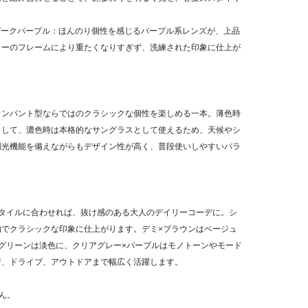
ダークパープル：ほんのり個性を感じるパープル系レンズが、上品
レーのフレームにより重たくなりすぎず、洗練された印象に仕上が
ウンパント型ならではのクラシックな個性を楽しめる一本。薄色時
として、濃色時は本格的なサングラスとして使えるため、天候やシ
調光機能を備えながらもデザイン性が高く、普段使いしやすいバラ
スタイルに合わせれば、抜け感のある大人のデイリーコーデに。シ
的でクラシックな印象に仕上がります。デミ×ブラウンはベージュ
グリーンは淡色に、クリアグレー×パープルはモノトーンやモード
行、ドライブ、アウトドアまで幅広く活躍します。
ん。