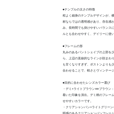
●テンプルの太さの特徴
程よく細身のテンプルデザインが、
材ならではの透明感があり、存在感
み、長時間でも掛けやすいバランス
ルとも合わせやすく、デイリーに使
●フレームの形
丸みのあるパントシェイプの上部を
ら、上辺の直線的なラインが顔まわ
も甘くなりすぎず、ボストンよりも
合わせることで、軽さとヴィンテー
●目的に合わせたレンズカラー選び
・デミ×ライトブラウン⇔ブラウン
着いた印象を演出。デミ柄のフレー
せやすいカラーです。
・クリアシャンパン×ライトグリー
明感のあるクリアシャンパンフレー