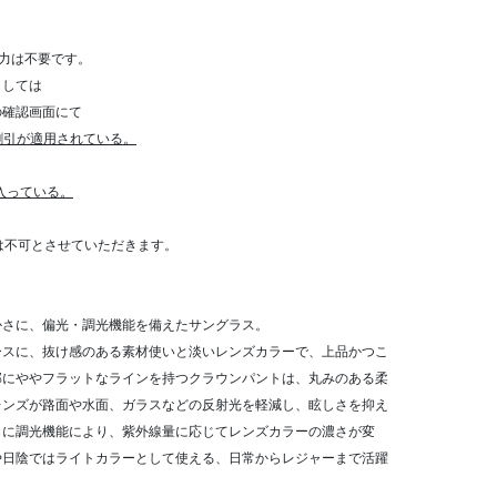
力は不要です。
きましては
確認画面にて
割引が適用されている。
が入っている。
算は不可とさせていただきます。
かさに、偏光・調光機能を備えたサングラス。
ースに、抜け感のある素材使いと淡いレンズカラーで、上品かつこ
部にややフラットなラインを持つクラウンパントは、丸みのある柔
レンズが路面や水面、ガラスなどの反射光を軽減し、眩しさを抑え
らに調光機能により、紫外線量に応じてレンズカラーの濃さが変
や日陰ではライトカラーとして使える、日常からレジャーまで活躍