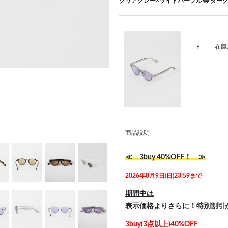
クリアグレー×ライトパープル⇔ダー
F
在庫
商品説明
≪ 3buy 40%OFF！ ≫
2026年8月9日(日)23:59まで
期間中は
表示価格よりさらに！特別割引
3buy(3点以上)40%OFF