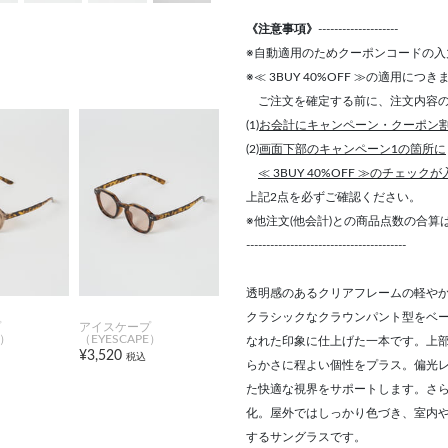
《注意事項》
--------------------
※自動適用のためクーポンコードの入
※≪ 3BUY 40%OFF ≫の適用につ
ご注文を確定する前に、注文内容の
(1)
お会計にキャンペーン・クーポン
(2)
画面下部のキャンペーン1の箇所に
≪ 3BUY 40%OFF ≫のチェック
上記2点を必ずご確認ください。
※他注文(他会計)との商品点数の合
----------------------------------------
透明感のあるクリアフレームの軽や
クラシックなクラウンパント型をベ
プ
アイスケープ
E）
（EYESCAPE）
なれた印象に仕上げた一本です。上
¥3,520
税込
らかさに程よい個性をプラス。偏光
た快適な視界をサポートします。さ
化。屋外ではしっかり色づき、室内
するサングラスです。