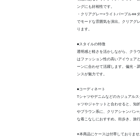
ングにも好相性です。
・クリアグレー×ライトパープル⇔
でモードな雰囲気を演出。クリアグ
ります。
●スタイルの特徴
透明感と軽さを活かしながら、クラ
はファッション性の高いアイウェア
ーンに合わせて活躍します。偏光・
ンスが魅力です。
●コーディネート
Tシャツやデニムなどのカジュアル
ャツやジャケットと合わせると、知
やブラウン系に、クリアシャンパン×
な着こなしにおすすめ。街歩き、旅
※本商品にケースは付帯しておりませ