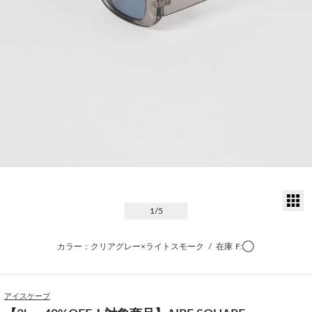
サ
1
/5
カラー：クリアグレー×ライトスモーク
/
在庫
F:◯
アイスケープ