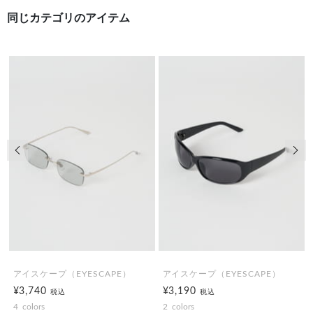
同じカテゴリのアイテム
前の画像
次の
アイスケープ（EYESCAPE）
アイスケープ（EYESCAPE）
¥3,740
¥3,190
税込
税込
4
colors
2
colors