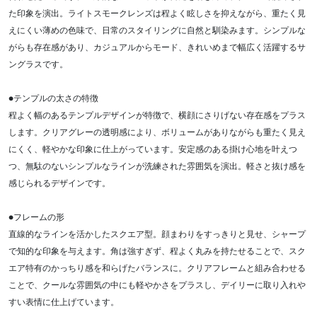
た印象を演出。ライトスモークレンズは程よく眩しさを抑えながら、重たく見
えにくい薄めの色味で、日常のスタイリングに自然と馴染みます。シンプルな
がらも存在感があり、カジュアルからモード、きれいめまで幅広く活躍するサ
ングラスです。
●テンプルの太さの特徴
程よく幅のあるテンプルデザインが特徴で、横顔にさりげない存在感をプラス
します。クリアグレーの透明感により、ボリュームがありながらも重たく見え
にくく、軽やかな印象に仕上がっています。安定感のある掛け心地を叶えつ
つ、無駄のないシンプルなラインが洗練された雰囲気を演出。軽さと抜け感を
感じられるデザインです。
●フレームの形
直線的なラインを活かしたスクエア型。顔まわりをすっきりと見せ、シャープ
で知的な印象を与えます。角は強すぎず、程よく丸みを持たせることで、スク
エア特有のかっちり感を和らげたバランスに。クリアフレームと組み合わせる
ことで、クールな雰囲気の中にも軽やかさをプラスし、デイリーに取り入れや
すい表情に仕上げています。