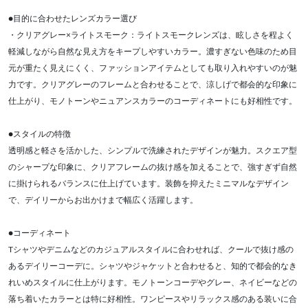
●目的に合わせたレンズカラー選び
・クリアグレー×ライトスモーク：ライトスモークレンズは、眩しさを程よく
軽減しながら自然な見え方をキープしやすいカラー。濃すぎない色味のため目
元が重たく見えにくく、ファッションアイテムとしても取り入れやすいのが魅
力です。クリアグレーのフレームと合わせることで、涼しげで都会的な印象に
仕上がり、モノトーンやニュアンスカラーのコーディネートにも好相性です。
●スタイルの特徴
透明感と軽さを活かした、シンプルで洗練されたデザインが魅力。スクエア型
のシャープな印象に、クリアフレームの抜け感を加えることで、強すぎず自然
に掛けられるバランスに仕上げています。装飾を抑えたミニマルなデザイン
で、デイリーからお出かけまで幅広く活躍します。
●コーディネート
Tシャツやデニムなどのカジュアルスタイルに合わせれば、クールで抜け感の
あるデイリーコーデに。シャツやジャケットと合わせると、知的で都会的なき
れいめスタイルに仕上がります。モノトーンコーデやグレー、ネイビーなどの
落ち着いたカラーとは特に好相性。ワンピースやリラックス感のある装いに合