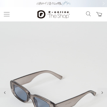
前の画像
次の
前の画像
次