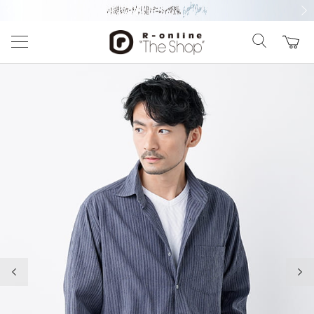
前の画像
次の
前の画像
次