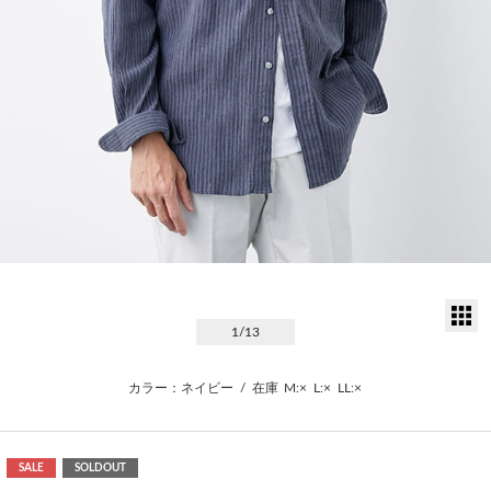
サ
1
/13
カラー：ネイビー
/
在庫
M:×
L:×
LL:×
SALE
SOLDOUT