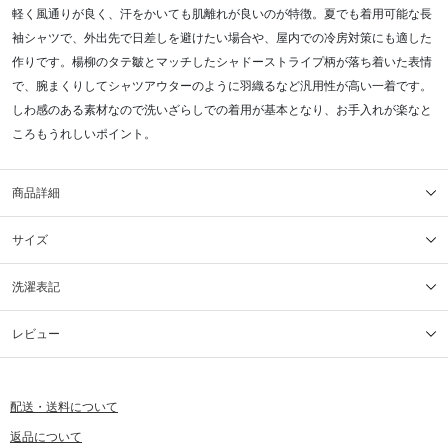
軽く風通りが良く、汗をかいても肌離れが良いのが特徴。夏でも着用可能な長
袖シャツで、外出先で日差しを避けたい場合や、屋内での冷房対策にも適した
作りです。楊柳のタテ皺とマッチしたシャドーストライプ柄が落ち着いた表情
で、腕まくりしてシャツアウターのように羽織るなど汎用性が高い一着です。
しわ感のある素材なので洗いざらしでの着用が基本となり、お手入れが楽なと
ころもうれしいポイント。
商品詳細
サイズ
洗濯表記
レビュー
配送・送料について
返品について