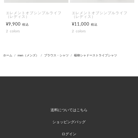
エレメントオブシンプルライフ
エレメントオブシンプルライフ
（レディス）
（レディス）
¥9,900
¥11,000
税込
税込
2
colors
2
colors
ホーム
men（メンズ）
ブラウス・シャツ
楊柳シャドーストライプシャツ
送料についてはこちら
ショッピングバッグ
ログイン