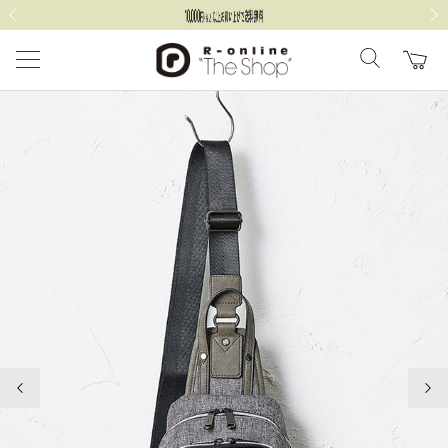
前の画像
次の
前の画像
次