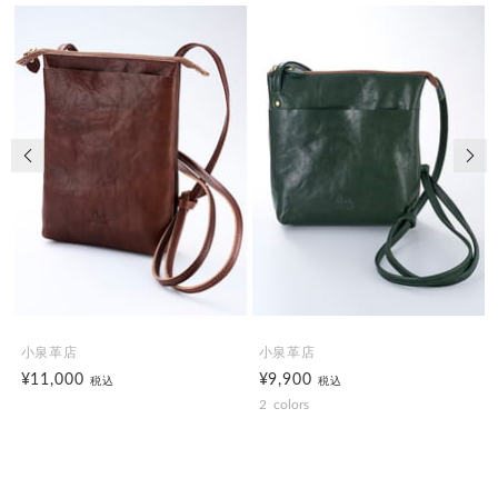
前の画像
次の
小泉革店
小泉革店
¥11,000
¥9,900
税込
税込
2
colors