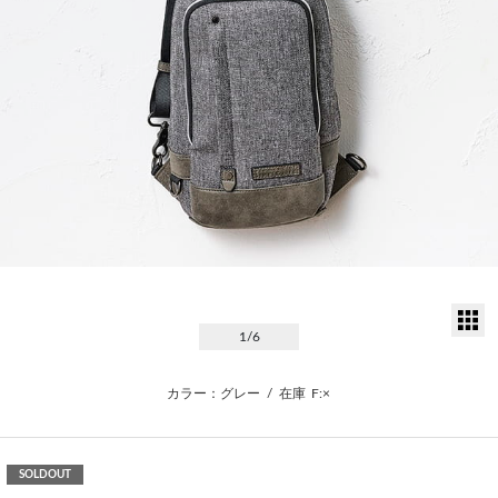
サ
1
/6
カラー：グレー
/
在庫
F:×
SOLDOUT