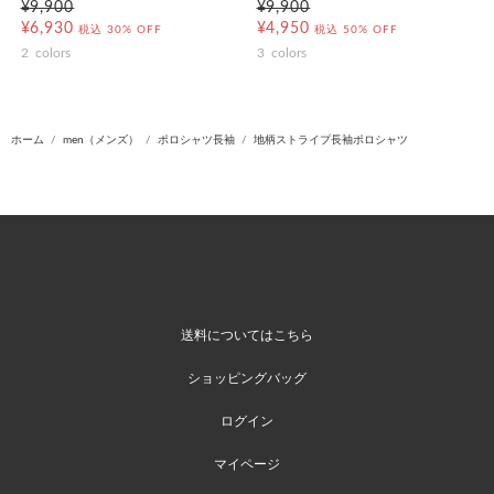
¥9,900
¥9,900
¥6,930
¥4,950
税込
30% OFF
税込
50% OFF
2
colors
3
colors
ホーム
men（メンズ）
ポロシャツ長袖
地柄ストライプ長袖ポロシャツ
送料についてはこちら
ショッピングバッグ
ログイン
マイページ