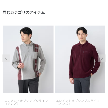
同じカテゴリのアイテム
前の画像
次の
エレメントオブシンプルライフ
エレメントオブシンプルライフ
（メンズ）
（メンズ）