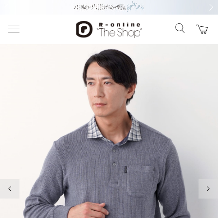
前の画像
次の
前の画像
次