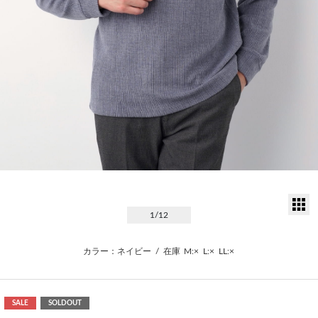
サ
1
/12
カラー：ネイビー
/
在庫
M:×
L:×
LL:×
SALE
SOLDOUT