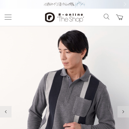
前の画像
次の
前の画像
次