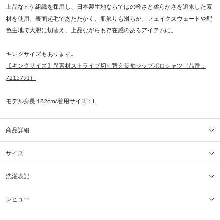
上品なピケ組織を採用し、日本製生地ならではの軽さと柔らかさを追求した素
材を使用。表面起毛であたたかく、肌触りも滑らか。フェイクスウェードや配
色生地で大胆に切替え、上品ながらも存在感のあるアイテムに。
キングサイズもあります。
【キングサイズ】異素材ストライプ切り替え長袖ジップポロシャツ（品番：
7215791）
モデル身長:182cm/着用サイズ：L
商品詳細
サイズ
洗濯表記
レビュー