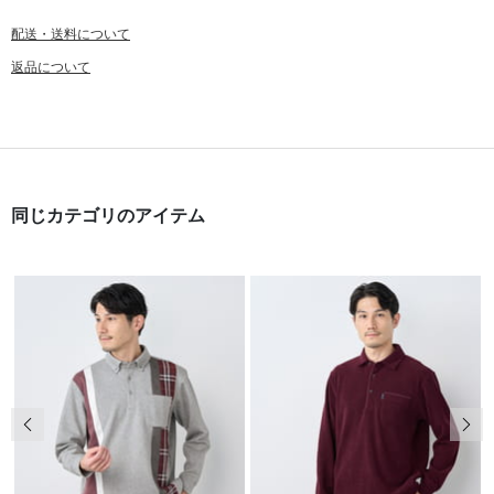
配送・送料について
返品について
同じカテゴリのアイテム
前の画像
次の