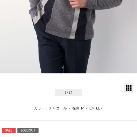
サ
1
/12
カラー：チャコール
/
在庫
M:×
L:×
LL:×
SALE
SOLDOUT