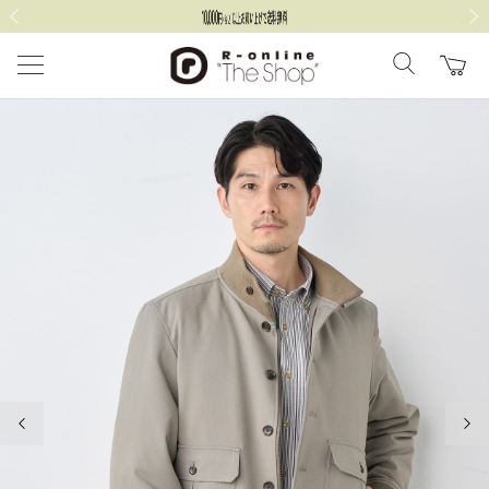
前の画像
次の
前の画像
次