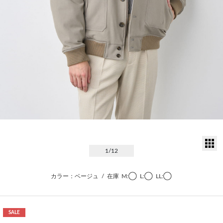
サ
1
/12
カラー：ベージュ
/
在庫
M:◯
L:◯
LL:◯
SALE