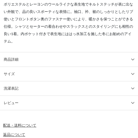
ポリエステルとレーヨンのウールライクな表生地でキルトステッチが表に出な
い外観で、品の良いスポーティな表情に。袖口、衿、裾のしっかりとしたリブ
使いとフロントボタン奥のファスナー使いにより、暖かさを保つことができる
仕様。シャツとセーターの着合わせやスラックスとのスタイリングにも相性の
良い1着。内ポケット付きで表生地にははっ水加工を施した冬にお勧めのアイ
テム。
商品詳細
サイズ
洗濯表記
レビュー
配送・送料について
返品について