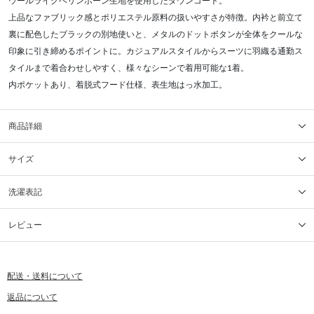
ウールライクヘリンボーン生地を使用したダウンコート。
上品なファブリック感とポリエステル原料の扱いやすさが特徴。内衿と前立て
裏に配色したブラックの別地使いと、メタルのドットボタンが全体をクールな
印象に引き締めるポイントに。カジュアルスタイルからスーツに羽織る通勤ス
タイルまで着合わせしやすく、様々なシーンで着用可能な1着。
内ポケットあり、着脱式フード仕様、表生地はっ水加工。
商品詳細
サイズ
洗濯表記
レビュー
配送・送料について
返品について