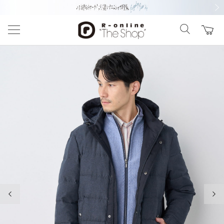
前の画像
次の
前の画像
次