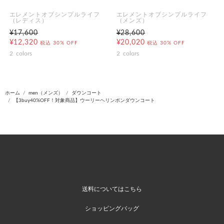
エレメントオブシンプルライフ
エレメントオブシンプルライフ
（レディス）
（メンズ）
¥17,600
¥28,600
¥12,320
¥20,020
税込
30% OFF
税込
30% OFF
2
colors
2
colors
ホーム
men（メンズ）
ダウンコート
【3buy40%OFF！対象商品】ウーリーヘリンボンダウンコート
送料についてはこちら
ショッピングバッグ