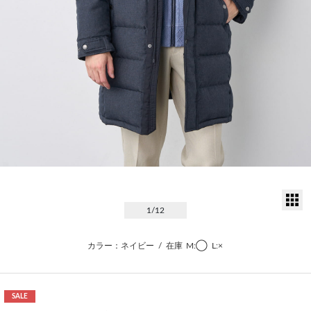
サ
1
/12
カラー：ネイビー
/
在庫
M:◯
L:×
SALE