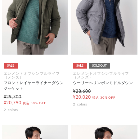
SALE
SALE
SOLDOUT
エレメントオブシンプルライフ
エレメントオブシンプルライフ
（メンズ）
（メンズ）
フロントレイヤーライナーダウン
ウーリーヘリンボンミドルダウン
ジャケット
¥28,600
¥29,700
¥20,020
税込
30% OFF
¥20,790
税込
30% OFF
2
colors
2
colors