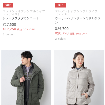
SALE
SALE
エレメントオブシンプルライフ
エレメントオブシンプルライフ
（レディス）
（メンズ）
シレータフタダウンコート
ウーリーヘリンボーンミドルダウ
ン
¥27,500
¥29,700
¥19,250
税込
30% OFF
¥20,790
税込
30% OFF
2
colors
2
colors