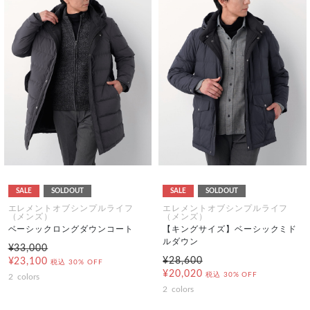
SALE
SOLDOUT
SALE
SOLDOUT
エレメントオブシンプルライフ
エレメントオブシンプルライフ
（メンズ）
（メンズ）
ベーシックロングダウンコート
【キングサイズ】ベーシックミド
ルダウン
¥33,000
¥28,600
¥23,100
税込
30% OFF
¥20,020
税込
30% OFF
2
colors
2
colors