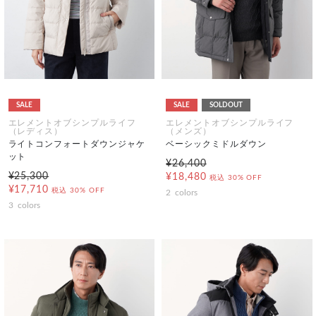
SALE
SALE
SOLDOUT
エレメントオブシンプルライフ
エレメントオブシンプルライフ
（レディス）
（メンズ）
ライトコンフォートダウンジャケ
ベーシックミドルダウン
ット
¥26,400
¥25,300
¥18,480
税込
30% OFF
¥17,710
税込
30% OFF
2
colors
3
colors