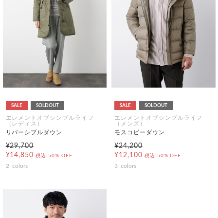
SALE
SOLDOUT
SALE
SOLDOUT
エレメントオブシンプルライフ
エレメントオブシンプルライフ
（レディス）
（メンズ）
リバーシブルダウン
モスコビーダウン
¥29,700
¥24,200
¥14,850
¥12,100
税込
50% OFF
税込
50% OFF
2
colors
3
colors