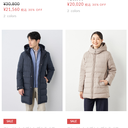
¥30,800
¥20,020
税込
30% OFF
¥21,560
税込
30% OFF
2
colors
2
colors
SALE
SALE