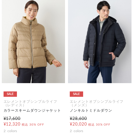
SALE
SALE
エレメントオブシンプルライフ
エレメントオブシンプルライフ
（レディス）
（メンズ）
カラースキームダウンジャケット
ノンキルトミドルダウン
¥17,600
¥28,600
¥12,320
¥20,020
税込
30% OFF
税込
30% OFF
2
colors
2
colors