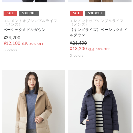
SALE
SOLDOUT
SALE
SOLDOUT
エレメントオブシンプルライフ
エレメントオブシンプルライフ
（メンズ）
（メンズ）
ベーシックミドルダウン
【キングサイズ】ベーシックミド
ルダウン
¥24,200
¥26,400
¥12,100
税込
50% OFF
¥13,200
税込
50% OFF
3
colors
3
colors