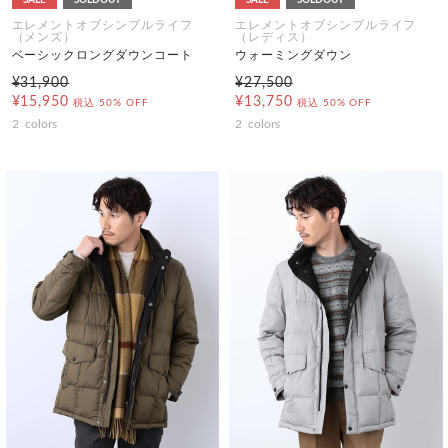
エレメントオブシンプルライフ
エレメントオブシンプルライフ
（メンズ）
（レディス）
ベーシックロングダウンコート
ウォーミングダウン
¥31,900
¥27,500
¥15,950
¥13,750
税込
50% OFF
税込
50% OFF
2
colors
2
colors