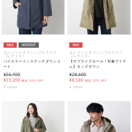
SALE
SOLDOUT
SALE
エレメントオブシンプルライフ
エレメントオブシンプルライフ
（レディス）
（レディス）
バイカラーインステッチダウンコ
【サプライズセール！対象アイテ
ート
ム】モッズダウン
¥26,400
¥28,600
¥13,200
¥8,580
税込
50% OFF
税込
70% OFF
2
colors
2
colors