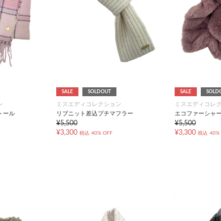
SALE
SOLDOUT
SALE
SOLD
ン
ミスエディコレクション
ミスエディコレ
トール
リブニット差込プチマフラー
エコファーシャ
¥5,500
¥5,500
¥3,300
¥3,300
税込
40% OFF
税込
40%