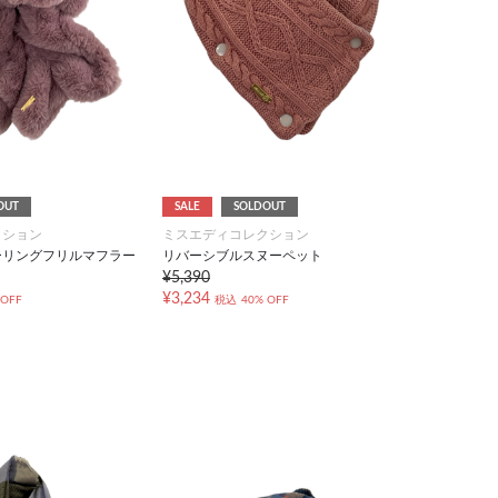
OUT
SALE
SOLDOUT
クション
ミスエディコレクション
ーリングフリルマフラー
リバーシブルスヌーペット
¥5,390
¥3,234
 OFF
税込
40% OFF