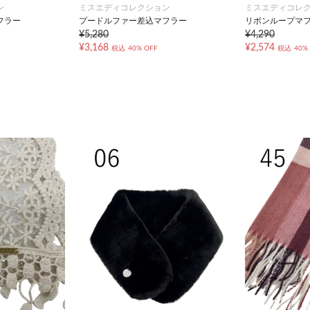
ン
ミスエディコレクション
ミスエディコレ
フラー
プードルファー差込マフラー
リボンループマ
¥5,280
¥4,290
¥3,168
¥2,574
税込
40% OFF
税込
40%