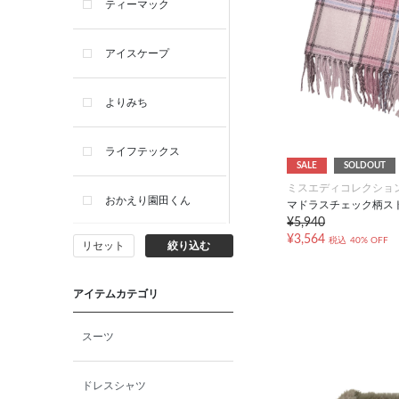
ティーマック
アイスケープ
よりみち
ライフテックス
SALE
SOLDOUT
ミスエディコレクショ
おかえり園田くん
マドラスチェック柄ス
¥5,940
¥3,564
税込
40% OFF
リセット
絞り込む
ビー・エー・ジー
アイテムカテゴリ
イヴィスト
スーツ
ミスエディコレクショ
ン
ドレスシャツ