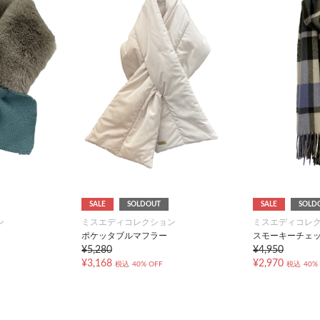
SALE
SOLDOUT
SALE
SOLD
ン
ミスエディコレクション
ミスエディコレ
ポケッタブルマフラー
スモーキーチェ
¥5,280
¥4,950
¥3,168
¥2,970
税込
40% OFF
税込
40%