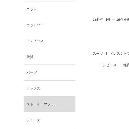
ニット
16件中
1件 ～ 16件を
カットソー
ワンピース
スーツ
|
ドレスシャ
雑貨
|
ワンピース
|
雑
バッグ
ソックス
ストール・マフラー
シューズ