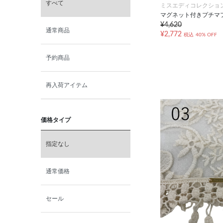
すべて
ミスエディコレクショ
マグネット付きプチマ
¥4,620
通常商品
¥2,772
税込
40% OFF
予約商品
再入荷アイテム
価格タイプ
指定なし
通常価格
セール