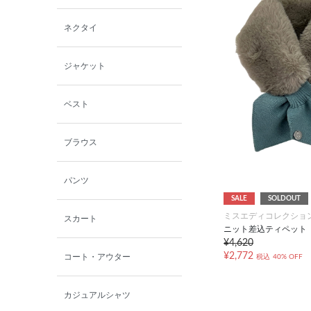
西脇シリーズ
ネクタイ
小泉革店
ジャケット
シャミー
ベスト
パーソンズジーンズ
ブラウス
ファインデーション
パンツ
SALE
SOLDOUT
ローズペッシュ / パル
モンド
ミスエディコレクショ
スカート
ニット差込ティペット
¥4,620
¥2,772
コート・アウター
税込
40% OFF
カジュアルシャツ