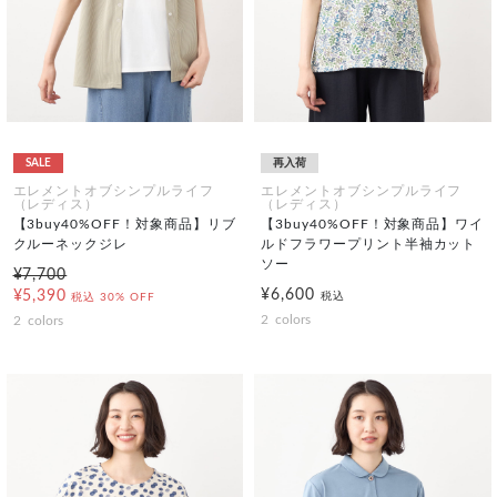
SALE
再入荷
エレメントオブシンプルライフ
エレメントオブシンプルライフ
（レディス）
（レディス）
【3buy40%OFF！対象商品】リブ
【3buy40%OFF！対象商品】ワイ
クルーネックジレ
ルドフラワープリント半袖カット
ソー
¥7,700
¥6,600
¥5,390
税込
税込
30% OFF
2
colors
2
colors