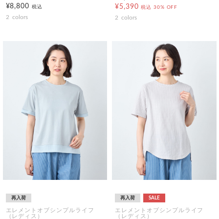
¥8,800
¥5,390
税込
税込
30% OFF
2
colors
2
colors
再入荷
再入荷
SALE
エレメントオブシンプルライフ
エレメントオブシンプルライフ
（レディス）
（レディス）