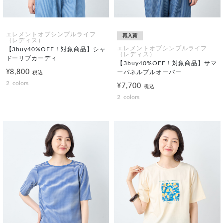
エレメントオブシンプルライフ
再入荷
（レディス）
エレメントオブシンプルライフ
【3buy40%OFF！対象商品】シャ
（レディス）
ドーリブカーディ
【3buy40%OFF！対象商品】サマ
¥8,800
ーパネルプルオーバー
税込
2
colors
¥7,700
税込
2
colors