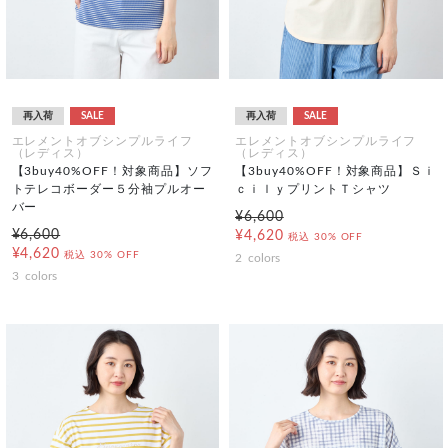
再入荷
SALE
再入荷
SALE
エレメントオブシンプルライフ
エレメントオブシンプルライフ
（レディス）
（レディス）
【3buy40%OFF！対象商品】ソフ
【3buy40%OFF！対象商品】Ｓｉ
トテレコボーダー５分袖プルオー
ｃｉｌｙプリントＴシャツ
バー
¥6,600
¥6,600
¥4,620
税込
30% OFF
¥4,620
税込
30% OFF
2
colors
3
colors