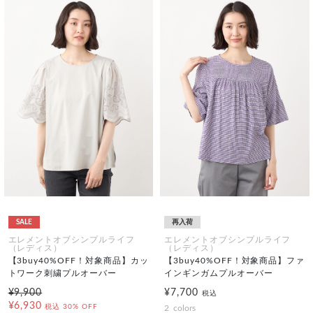
SALE
再入荷
エレメントオブシンプルライフ
エレメントオブシンプルライフ
（レディス）
（レディス）
【3buy40%OFF！対象商品】カッ
【3buy40%OFF！対象商品】ファ
トワーク刺繍プルオーバー
インギンガムプルオーバー
¥9,900
¥7,700
税込
¥6,930
税込
30% OFF
2
colors