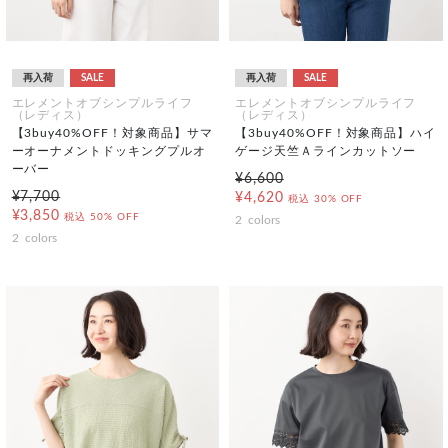
再入荷
SALE
再入荷
SALE
エレメントオブシンプルライフ
エレメントオブシンプルライフ
（レディス）
（レディス）
【3buy40%OFF！対象商品】サマ
【3buy40%OFF！対象商品】ハイ
ーオーナメントドッキングプルオ
ゲージ天竺Ａラインカットソー
ーバー
¥6,600
¥7,700
¥4,620
税込
30% OFF
¥3,850
税込
50% OFF
2
colors
2
colors