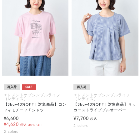
再入荷
SALE
再入荷
エレメントオブシンプルライフ
エレメントオブシンプルライフ
（レディス）
（レディス）
【3buy40%OFF！対象商品】コン
【3buy40%OFF！対象商品】サッ
フィモチーフＴシャツ
カーストライププルオーバー
¥6,600
¥7,700
税込
¥4,620
税込
30% OFF
2
colors
2
colors