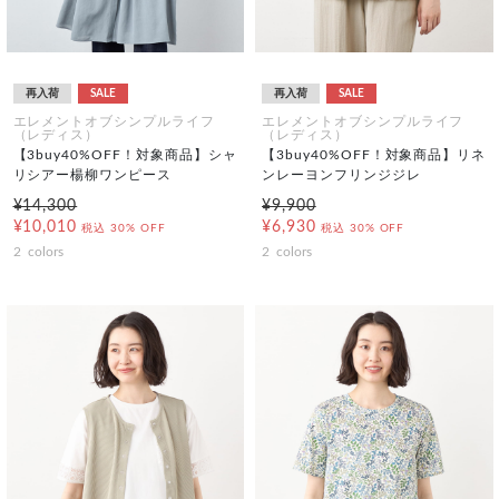
再入荷
SALE
再入荷
SALE
エレメントオブシンプルライフ
エレメントオブシンプルライフ
（レディス）
（レディス）
【3buy40%OFF！対象商品】シャ
【3buy40%OFF！対象商品】リネ
リシアー楊柳ワンピース
ンレーヨンフリンジジレ
¥14,300
¥9,900
¥10,010
¥6,930
税込
30% OFF
税込
30% OFF
2
colors
2
colors