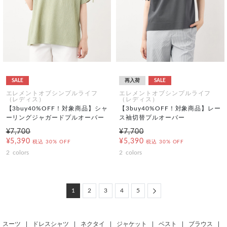
SALE
再入荷
SALE
エレメントオブシンプルライフ
エレメントオブシンプルライフ
（レディス）
（レディス）
【3buy40%OFF！対象商品】シャ
【3buy40%OFF！対象商品】レー
ーリングジャガードプルオーバー
ス袖切替プルオーバー
¥7,700
¥7,700
¥5,390
¥5,390
税込
30% OFF
税込
30% OFF
2
colors
2
colors
Next
1
2
3
4
5
スーツ
|
ドレスシャツ
|
ネクタイ
|
ジャケット
|
ベスト
|
ブラウス
|