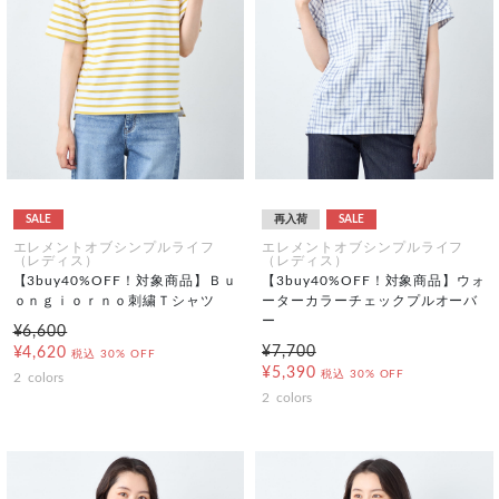
SALE
再入荷
SALE
エレメントオブシンプルライフ
エレメントオブシンプルライフ
（レディス）
（レディス）
【3buy40%OFF！対象商品】Ｂｕ
【3buy40%OFF！対象商品】ウォ
ｏｎｇｉｏｒｎｏ刺繍Ｔシャツ
ーターカラーチェックプルオーバ
ー
¥6,600
¥7,700
¥4,620
税込
30% OFF
¥5,390
税込
30% OFF
2
colors
2
colors