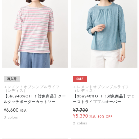
再入荷
SALE
エレメントオブシンプルライフ
エレメントオブシンプルライフ
（レディス）
（レディス）
【3buy40%OFF！対象商品】クー
【3buy40%OFF！対象商品】ナロ
ルタッチボーダーカットソー
ーストライププルオーバー
¥6,600
¥7,700
税込
¥5,390
税込
30% OFF
3
colors
2
colors