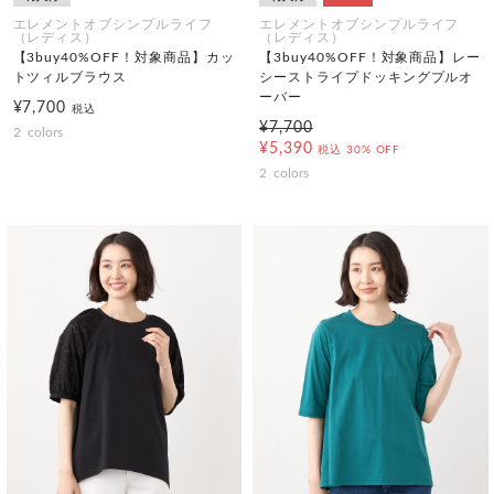
エレメントオブシンプルライフ
エレメントオブシンプルライフ
（レディス）
（レディス）
【3buy40%OFF！対象商品】カッ
【3buy40%OFF！対象商品】レー
トツィルブラウス
シーストライプドッキングプルオ
ーバー
¥7,700
税込
¥7,700
2
colors
¥5,390
税込
30% OFF
2
colors