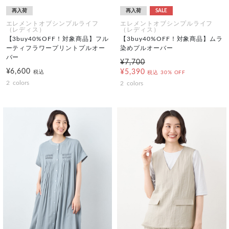
再入荷
再入荷
SALE
エレメントオブシンプルライフ
エレメントオブシンプルライフ
（レディス）
（レディス）
【3buy40%OFF！対象商品】フル
【3buy40%OFF！対象商品】ムラ
ーティフラワープリントプルオー
染めプルオーバー
バー
¥7,700
¥6,600
¥5,390
税込
税込
30% OFF
2
colors
2
colors