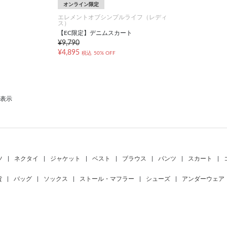
オンライン限定
エレメントオブシンプルライフ（レディ
ス）
【EC限定】デニムスカート
¥9,790
¥4,895
税込
50% OFF
を表示
ツ
|
ネクタイ
|
ジャケット
|
ベスト
|
ブラウス
|
パンツ
|
スカート
|
貨
|
バッグ
|
ソックス
|
ストール・マフラー
|
シューズ
|
アンダーウェア