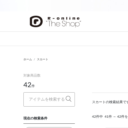
前の画像
ホーム
スカート
対象商品数
42
件
スカートの検索結果で
42件中
41件 ～ 42件
現在の検索条件