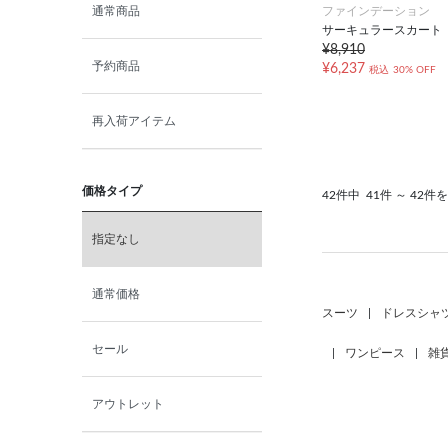
ファインデーション
通常商品
サーキュラースカート
¥8,910
予約商品
¥6,237
税込
30% OFF
再入荷アイテム
価格タイプ
42件中
41件 ～ 42件
指定なし
通常価格
スーツ
|
ドレスシャ
セール
|
ワンピース
|
雑
アウトレット