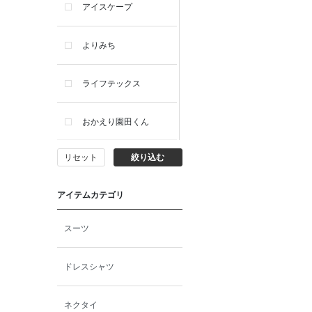
アイスケープ
よりみち
ライフテックス
おかえり園田くん
リセット
絞り込む
ビー・エー・ジー
アイテムカテゴリ
イヴィスト
スーツ
ミスエディコレクショ
ン
ドレスシャツ
西脇シリーズ
ネクタイ