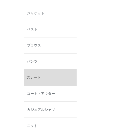
小泉革店
ジャケット
シャミー
ベスト
パーソンズジーンズ
ブラウス
ファインデーション
パンツ
ローズペッシュ / パル
モンド
スカート
コート・アウター
カジュアルシャツ
ニット