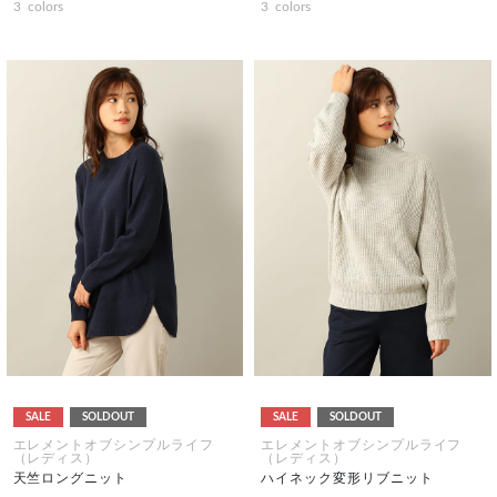
3
colors
3
colors
SALE
SOLDOUT
SALE
SOLDOUT
エレメントオブシンプルライフ
エレメントオブシンプルライフ
（レディス）
（レディス）
天竺ロングニット
ハイネック変形リブニット