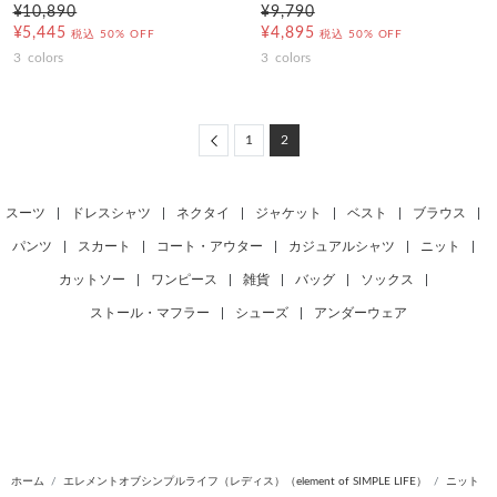
¥10,890
¥9,790
¥5,445
¥4,895
税込
50% OFF
税込
50% OFF
3
colors
3
colors
Previous
1
2
スーツ
|
ドレスシャツ
|
ネクタイ
|
ジャケット
|
ベスト
|
ブラウス
|
パンツ
|
スカート
|
コート・アウター
|
カジュアルシャツ
|
ニット
|
カットソー
|
ワンピース
|
雑貨
|
バッグ
|
ソックス
|
ストール・マフラー
|
シューズ
|
アンダーウェア
ホーム
エレメントオブシンプルライフ（レディス）（element of SIMPLE LIFE）
ニット