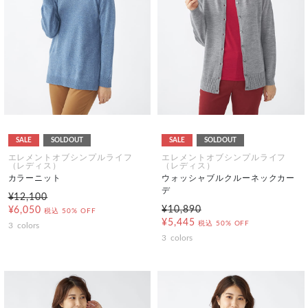
SALE
SOLDOUT
SALE
SOLDOUT
エレメントオブシンプルライフ
エレメントオブシンプルライフ
（レディス）
（レディス）
カラーニット
ウォッシャブルクルーネックカー
デ
¥12,100
¥10,890
¥6,050
税込
50% OFF
¥5,445
税込
50% OFF
3
colors
3
colors