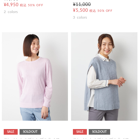
¥11,000
¥4,950
税込
50% OFF
¥5,500
税込
50% OFF
2
colors
3
colors
SALE
SOLDOUT
SALE
SOLDOUT