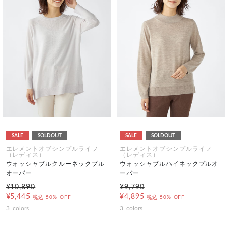
SALE
SOLDOUT
SALE
SOLDOUT
エレメントオブシンプルライフ
エレメントオブシンプルライフ
（レディス）
（レディス）
ウォッシャブルクルーネックプル
ウォッシャブルハイネックプルオ
オーバー
ーバー
¥10,890
¥9,790
¥5,445
¥4,895
税込
50% OFF
税込
50% OFF
3
colors
3
colors