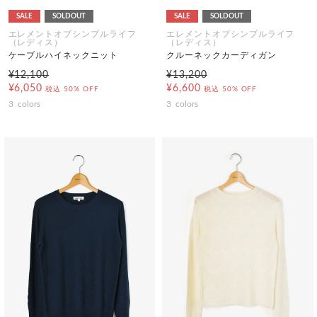
SALE
SOLDOUT
SALE
SOLDOUT
エレメントオブシンプルライフ
エレメントオブシンプルライフ
（レディス）
（レディス）
ケーブルハイネックニット
クルーネックカーディガン
¥12,100
¥13,200
¥6,050
¥6,600
税込
50% OFF
税込
50% OFF
3
colors
3
colors