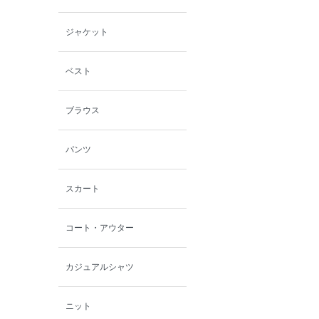
小泉革店
ジャケット
シャミー
ベスト
パーソンズジーンズ
ブラウス
ファインデーション
パンツ
ローズペッシュ / パル
モンド
スカート
コート・アウター
カジュアルシャツ
ニット