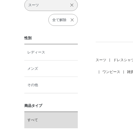
スーツ
全て解除
性別
レディース
スーツ
|
ドレスシャ
メンズ
|
ワンピース
|
雑
その他
商品タイプ
すべて