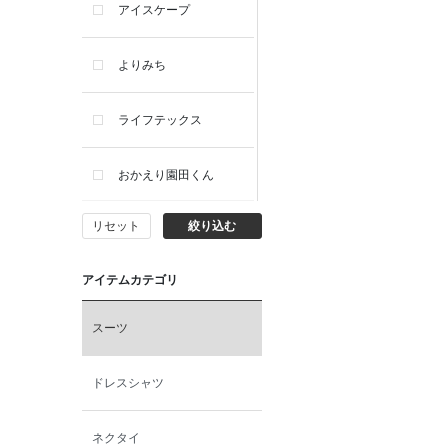
アイスケープ
よりみち
ライフテックス
おかえり園田くん
リセット
絞り込む
ビー・エー・ジー
アイテムカテゴリ
イヴィスト
スーツ
ミスエディコレクショ
ン
ドレスシャツ
西脇シリーズ
ネクタイ