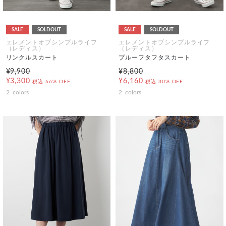
SALE
SOLDOUT
SALE
SOLDOUT
エレメントオブシンプルライフ
エレメントオブシンプルライフ
（レディス）
（レディス）
リンクルスカート
プルーフタフタスカート
¥9,900
¥8,800
¥3,300
¥6,160
税込
66% OFF
税込
30% OFF
2
colors
2
colors