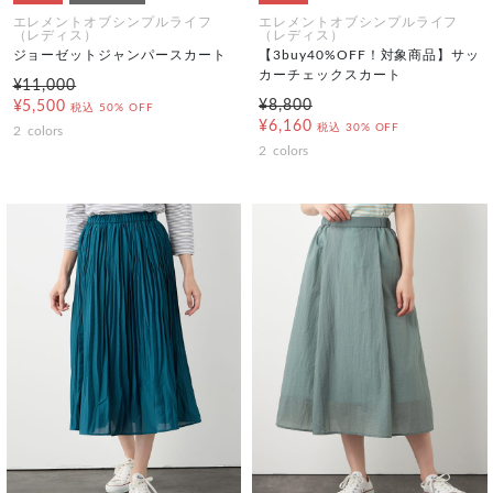
エレメントオブシンプルライフ
エレメントオブシンプルライフ
（レディス）
（レディス）
ジョーゼットジャンパースカート
【3buy40%OFF！対象商品】サッ
カーチェックスカート
¥11,000
¥8,800
¥5,500
税込
50% OFF
¥6,160
税込
30% OFF
2
colors
2
colors