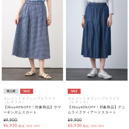
再入荷
SALE
SALE
エレメントオブシンプルライフ
エレメントオブシンプルライフ
（レディス）
（レディス）
【3buy40%OFF！対象商品】サマ
【3buy40%OFF！対象商品】デニ
ーギンガムスカート
ムライクティアードスカート
¥9,900
¥9,900
¥6,930
¥6,930
税込
30% OFF
税込
30% OFF