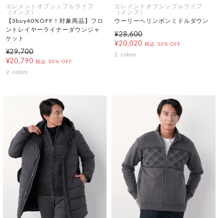
エレメントオブシンプルライフ
エレメントオブシンプルライフ
（メンズ）
（メンズ）
【3buy40%OFF！対象商品】フロ
ウーリーヘリンボンミドルダウン
ントレイヤーライナーダウンジャ
¥28,600
ケット
¥20,020
税込
30% OFF
¥29,700
2
colors
¥20,790
税込
30% OFF
2
colors