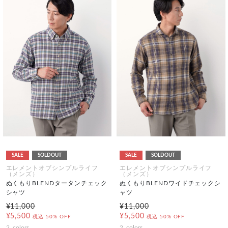
SALE
SOLDOUT
SALE
SOLDOUT
エレメントオブシンプルライフ
エレメントオブシンプルライフ
（メンズ）
（メンズ）
ぬくもりBLENDタータンチェック
ぬくもりBLENDワイドチェックシ
シャツ
ャツ
¥11,000
¥11,000
¥5,500
¥5,500
税込
50% OFF
税込
50% OFF
2
colors
2
colors