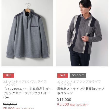
SALE
SALE
SOLDOUT
エレメントオブシンプルライフ
エレメントオブシンプルライフ
（メンズ）
（メンズ）
【3buy40%OFF！対象商品】ダイ
異素材ストライプ切替長袖ジップ
ヤリンクスハーフジッププルオー
ポロシャツ
バー
¥11,000
¥11,000
¥5,500
税込
50% OFF
¥5,500