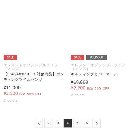
SALE
SALE
SOLDOUT
エレメントオブシンプルライフ
エレメントオブシンプルライフ
（メンズ）
（メンズ）
【3buy40%OFF！対象商品】ボン
キルティングカバーオール
ディングツイルパンツ
¥19,800
¥11,000
¥9,900
税込
50% OFF
¥5,500
税込
50% OFF
2
colors
2
colors
Previous
Next
2
3
4
5
6