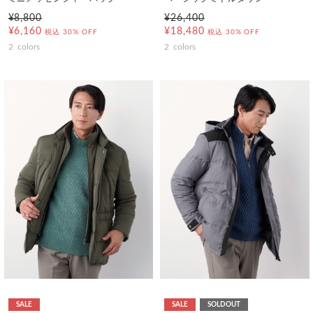
¥8,800
¥26,400
¥6,160
¥18,480
税込
30% OFF
税込
30% OFF
2
colors
2
colors
SALE
SALE
SOLDOUT