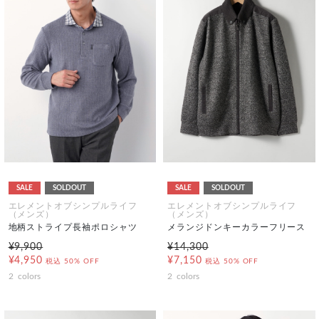
SALE
SOLDOUT
SALE
SOLDOUT
エレメントオブシンプルライフ
エレメントオブシンプルライフ
（メンズ）
（メンズ）
地柄ストライプ長袖ポロシャツ
メランジドンキーカラーフリース
¥9,900
¥14,300
¥4,950
¥7,150
税込
50% OFF
税込
50% OFF
2
colors
2
colors