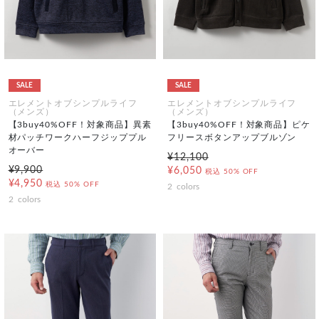
SALE
SALE
エレメントオブシンプルライフ
エレメントオブシンプルライフ
（メンズ）
（メンズ）
【3buy40%OFF！対象商品】異素
【3buy40%OFF！対象商品】ピケ
材パッチワークハーフジッププル
フリースボタンアップブルゾン
オーバー
¥12,100
¥9,900
¥6,050
税込
50% OFF
¥4,950
税込
50% OFF
2
colors
2
colors