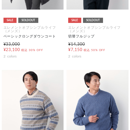
SALE
SOLDOUT
SALE
SOLDOUT
エレメントオブシンプルライフ
エレメントオブシンプルライフ
（メンズ）
（メンズ）
ベーシックロングダウンコート
切替フルジップ
¥33,000
¥14,300
¥23,100
¥7,150
税込
30% OFF
税込
50% OFF
2
colors
2
colors