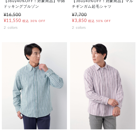
【3buy40%OFF！対象商品】中綿
【3buy40%OFF！対象商品】マル
ドッキングブルゾン
チギンガム起毛シャツ
¥16,500
¥7,700
¥11,550
¥3,850
税込
30% OFF
税込
50% OFF
2
colors
2
colors