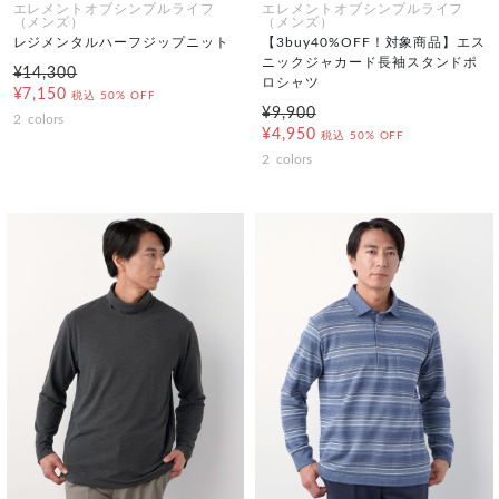
エレメントオブシンプルライフ
エレメントオブシンプルライフ
（メンズ）
（メンズ）
レジメンタルハーフジップニット
【3buy40%OFF！対象商品】エス
ニックジャカード長袖スタンドポ
¥14,300
ロシャツ
¥7,150
税込
50% OFF
¥9,900
2
colors
¥4,950
税込
50% OFF
2
colors