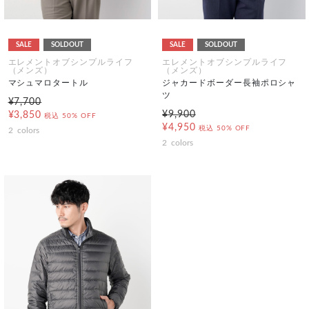
SALE
SOLDOUT
SALE
SOLDOUT
エレメントオブシンプルライフ
エレメントオブシンプルライフ
（メンズ）
（メンズ）
マシュマロタートル
ジャカードボーダー長袖ポロシャ
ツ
¥7,700
¥9,900
¥3,850
税込
50% OFF
¥4,950
税込
50% OFF
2
colors
2
colors