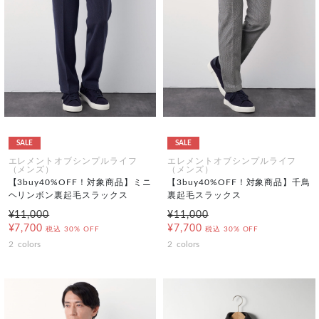
SALE
SALE
エレメントオブシンプルライフ
エレメントオブシンプルライフ
（メンズ）
（メンズ）
【3buy40%OFF！対象商品】ミニ
【3buy40%OFF！対象商品】千鳥
ヘリンボン裏起毛スラックス
裏起毛スラックス
¥11,000
¥11,000
¥7,700
¥7,700
税込
30% OFF
税込
30% OFF
2
colors
2
colors