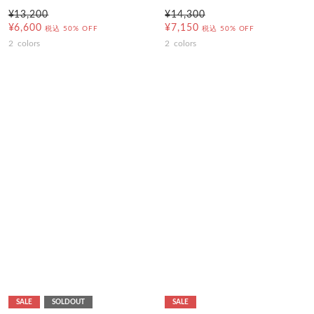
¥13,200
¥14,300
¥6,600
¥7,150
税込
50% OFF
税込
50% OFF
2
colors
2
colors
SALE
SOLDOUT
SALE