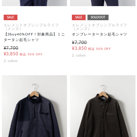
SALE
SALE
SOLDOUT
エレメントオブシンプルライフ
エレメントオブシンプルライフ
（メンズ）
（メンズ）
【3buy40%OFF！対象商品】ミニ
オンブレータータン起毛シャツ
タータン起毛シャツ
¥7,700
¥7,700
¥3,850
税込
50% OFF
¥3,850
税込
50% OFF
2
colors
2
colors