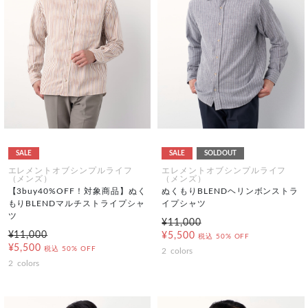
SALE
SALE
SOLDOUT
エレメントオブシンプルライフ
エレメントオブシンプルライフ
（メンズ）
（メンズ）
【3buy40%OFF！対象商品】ぬく
ぬくもりBLENDヘリンボンストラ
もりBLENDマルチストライプシャ
イプシャツ
ツ
¥11,000
¥11,000
¥5,500
税込
50% OFF
¥5,500
税込
50% OFF
2
colors
2
colors