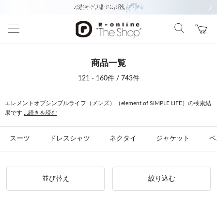
前の画像
次の
商品一覧
121 - 160件 / 743件
エレメントオブシンプルライフ（メンズ）（element of SIMPLE LIFE）の検索結
果です
...続きを読む
スーツ
ドレスシャツ
ネクタイ
ジャケット
ベ
並び替え
絞り込む