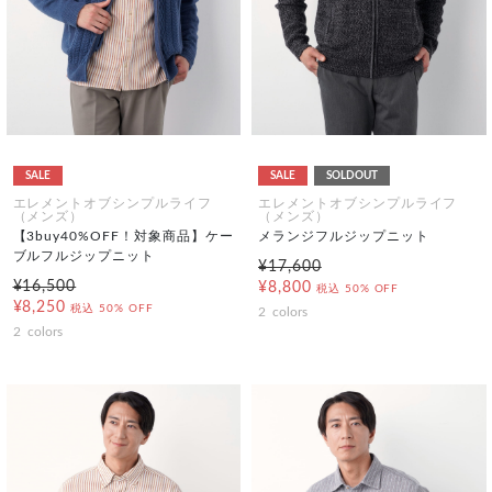
SALE
SALE
SOLDOUT
エレメントオブシンプルライフ
エレメントオブシンプルライフ
（メンズ）
（メンズ）
【3buy40%OFF！対象商品】ケー
メランジフルジップニット
ブルフルジップニット
¥17,600
¥16,500
¥8,800
税込
50% OFF
¥8,250
税込
50% OFF
2
colors
2
colors