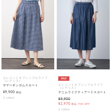
エレメントオブシンプルライフ
SALE
（レディス）
エレメントオブシンプルライフ
サマーギンガムスカート
（レディス）
¥9,900
デニムライクティアードスカート
税込
2
colors
¥9,900
¥2,970
税込
70% OFF
2
colors