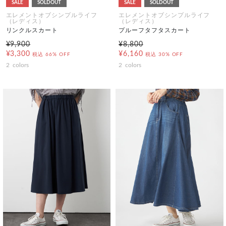
SALE
SOLDOUT
SALE
SOLDOUT
エレメントオブシンプルライフ
エレメントオブシンプルライフ
（レディス）
（レディス）
リンクルスカート
プルーフタフタスカート
¥9,900
¥8,800
¥3,300
¥6,160
税込
66% OFF
税込
30% OFF
2
colors
2
colors