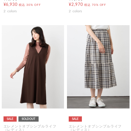
¥6,930
¥2,970
税込
30% OFF
税込
70% OFF
2
colors
2
colors
SALE
SOLDOUT
SALE
エレメントオブシンプルライフ
エレメントオブシンプルライフ
（レディス）
（レディス）