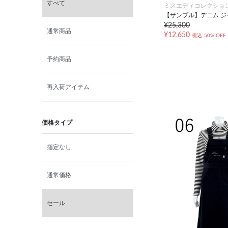
すべて
ミスエディコレクショ
【サンプル】デニム 
¥25,300
通常商品
¥12,650
税込
50% OFF
予約商品
再入荷アイテム
価格タイプ
指定なし
通常価格
セール