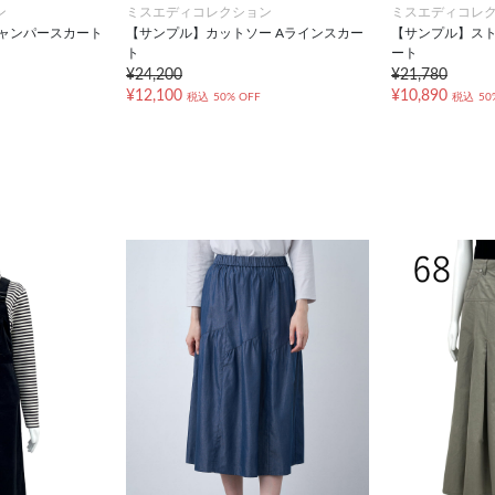
ン
ミスエディコレクション
ミスエディコレ
ジャンパースカート
【サンプル】カットソー Aラインスカー
【サンプル】スト
ト
ート
¥24,200
¥21,780
¥12,100
¥10,890
税込
50% OFF
税込
50