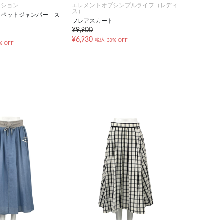
クション
エレメントオブシンプルライフ（レディ
ス）
ロペットジャンパー ス
フレアスカート
¥9,900
¥6,930
税込
30% OFF
% OFF