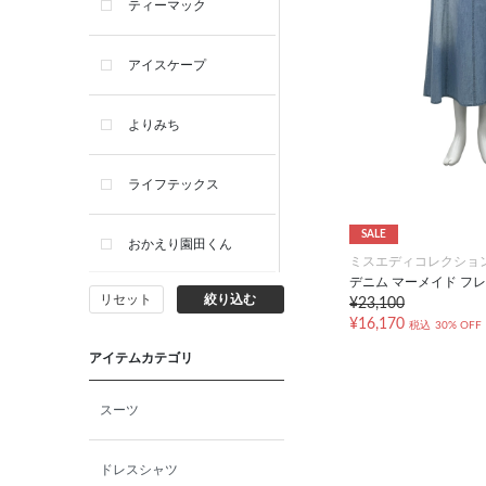
ティーマック
アイスケープ
よりみち
ライフテックス
SALE
おかえり園田くん
ミスエディコレクショ
デニム マーメイド フ
リセット
絞り込む
¥23,100
ビー・エー・ジー
¥16,170
税込
30% OFF
アイテムカテゴリ
イヴィスト
スーツ
ミスエディコレクショ
ン
ドレスシャツ