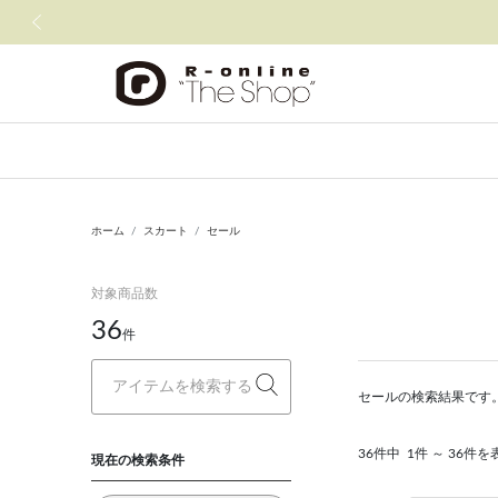
前の画像
ホーム
スカート
セール
対象商品数
36
件
セールの検索結果です
36件中
1件 ～ 36件を
現在の検索条件