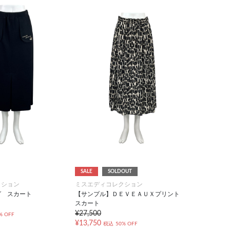
SALE
SOLDOUT
クション
ミスエディコレクション
グ スカート
【サンプル】ＤＥＶＥＡＵＸプリント
スカート
¥27,500
% OFF
¥13,750
税込
50% OFF