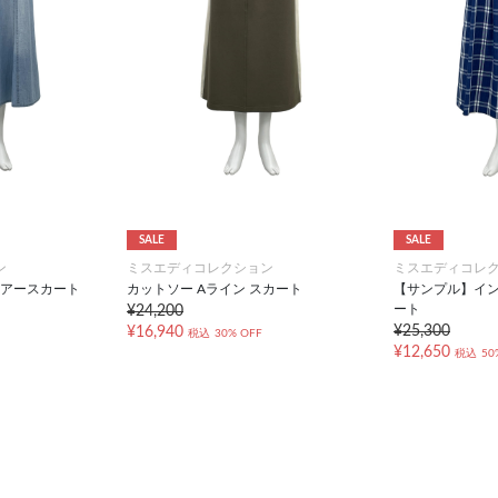
SALE
SALE
ン
ミスエディコレクション
ミスエディコレ
レアースカート
カットソー Aライン スカート
【サンプル】イ
ート
¥24,200
¥25,300
¥16,940
税込
30% OFF
¥12,650
税込
50