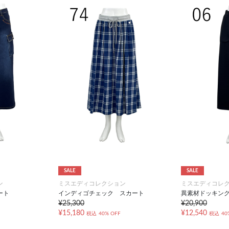
SALE
SALE
ン
ミスエディコレクション
ミスエディコレ
ート
インディゴチェック スカート
異素材ドッキン
¥25,300
¥20,900
¥15,180
¥12,540
税込
40% OFF
税込
40