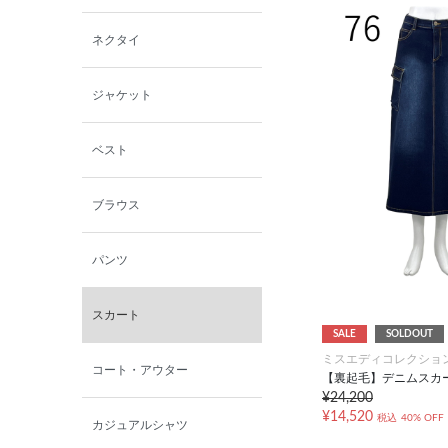
西脇シリーズ
ネクタイ
小泉革店
ジャケット
シャミー
ベスト
パーソンズジーンズ
ブラウス
ファインデーション
パンツ
ローズペッシュ / パル
モンド
スカート
SALE
SOLDOUT
ミスエディコレクショ
コート・アウター
【裏起毛】デニムスカ
¥24,200
¥14,520
税込
40% OFF
カジュアルシャツ