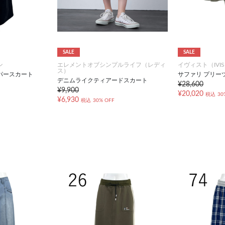
SALE
SALE
ン
エレメントオブシンプルライフ（レディ
イヴィスト（IVIS
ス）
パースカート
サファリ プリー
デニムライクティアードスカート
¥28,600
¥9,900
¥20,020
税込
30
¥6,930
税込
30% OFF