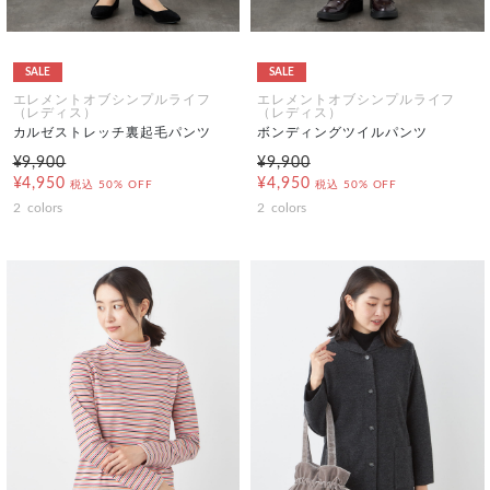
SALE
SALE
エレメントオブシンプルライフ
エレメントオブシンプルライフ
（レディス）
（レディス）
カルゼストレッチ裏起毛パンツ
ボンディングツイルパンツ
¥9,900
¥9,900
¥4,950
¥4,950
税込
50% OFF
税込
50% OFF
2
colors
2
colors