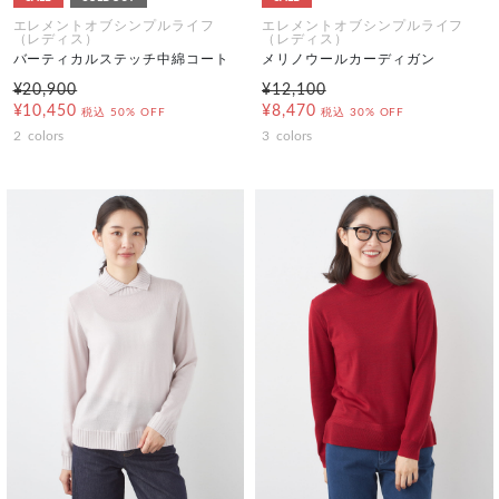
エレメントオブシンプルライフ
エレメントオブシンプルライフ
（レディス）
（レディス）
バーティカルステッチ中綿コート
メリノウールカーディガン
¥20,900
¥12,100
¥10,450
¥8,470
税込
50% OFF
税込
30% OFF
2
colors
3
colors