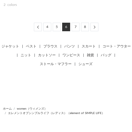
2
colors
Previous
Next
4
5
6
7
8
ジャケット
|
ベスト
|
ブラウス
|
パンツ
|
スカート
|
コート・アウター
|
ニット
|
カットソー
|
ワンピース
|
雑貨
|
バッグ
|
ストール・マフラー
|
シューズ
ホーム
women（ウィメンズ）
エレメントオブシンプルライフ（レディス）（element of SIMPLE LIFE）