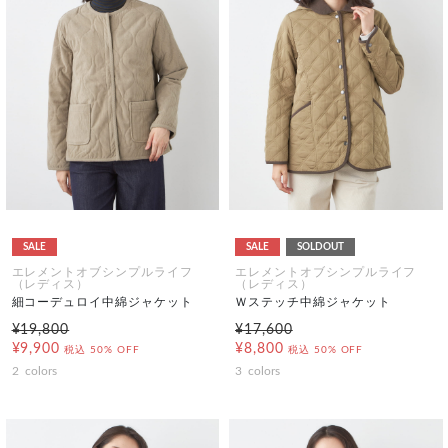
SALE
SALE
SOLDOUT
エレメントオブシンプルライフ
エレメントオブシンプルライフ
（レディス）
（レディス）
細コーデュロイ中綿ジャケット
Ｗステッチ中綿ジャケット
¥19,800
¥17,600
¥9,900
¥8,800
税込
50% OFF
税込
50% OFF
2
colors
3
colors