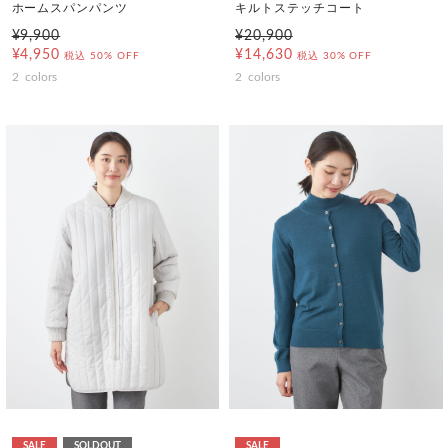
ホームスパンパンツ
キルトステッチコート
¥9,900
¥20,900
¥4,950
¥14,630
税込
50% OFF
税込
30% OFF
2
colors
2
colors
SALE
SOLDOUT
SALE