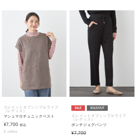
エレメントオブシンプルライフ
SALE
SOLDOUT
（レディス）
エレメントオブシンプルライフ
マシュマロチュニックベスト
（レディス）
¥7,700
ポンチジョグパンツ
税込
2
colors
¥7,700