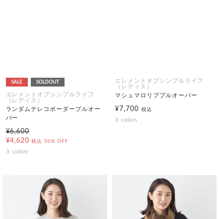
エレメントオブシンプルライフ
SALE
SOLDOUT
（レディス）
エレメントオブシンプルライフ
マシュマロリブプルオーバー
（レディス）
¥7,700
ランダムテレコボーダープルオー
税込
バー
3
colors
¥6,600
¥4,620
税込
30% OFF
3
colors