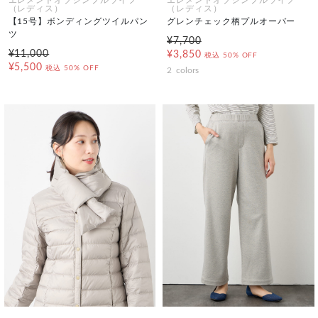
エレメントオブシンプルライフ
エレメントオブシンプルライフ
（レディス）
（レディス）
【15号】ボンディングツイルパン
グレンチェック柄プルオーバー
ツ
¥7,700
¥11,000
¥3,850
税込
50% OFF
¥5,500
税込
50% OFF
2
colors