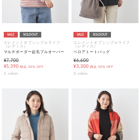
SALE
SOLDOUT
SALE
SOLDOUT
エレメントオブシンプルライフ
エレメントオブシンプルライフ
（レディス）
（レディス）
マルチボーダー起毛プルオーバー
ベロアトートバッグ
¥7,700
¥6,600
¥5,390
¥3,300
税込
30% OFF
税込
50% OFF
2
colors
3
colors