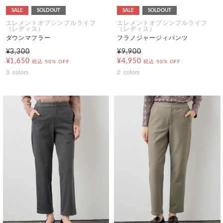
SALE
SOLDOUT
SALE
SOLDOUT
エレメントオブシンプルライフ
エレメントオブシンプルライフ
（レディス）
（レディス）
ダウンマフラー
フラノジャージィパンツ
¥3,300
¥9,900
¥1,650
¥4,950
税込
50% OFF
税込
50% OFF
3
colors
2
colors