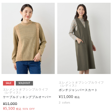
エレメントオブシンプルライフ
SALE
SOLDOUT
（レディス）
エレメントオブシンプルライフ
ポンチジャンパースカート
（レディス）
¥11,000
ケーブルドッキングプルオーバー
税込
2
colors
¥11,000
¥5,500
税込
50% OFF