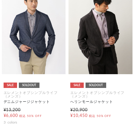
SALE
SOLDOUT
SALE
SOLDOUT
エレメントオブシンプルライフ
エレメントオブシンプルライフ
（メンズ）
（メンズ）
デニムジャージジャケット
へリンモールジャケット
¥13,200
¥20,900
¥6,600
¥10,450
税込
50% OFF
税込
50% OFF
3
colors