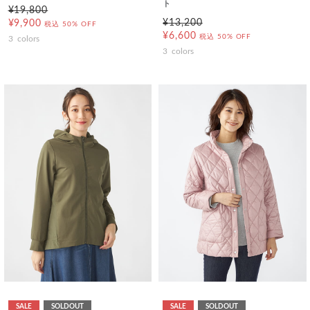
ト
¥19,800
¥13,200
¥9,900
税込
50% OFF
¥6,600
税込
50% OFF
3
colors
3
colors
SALE
SOLDOUT
SALE
SOLDOUT