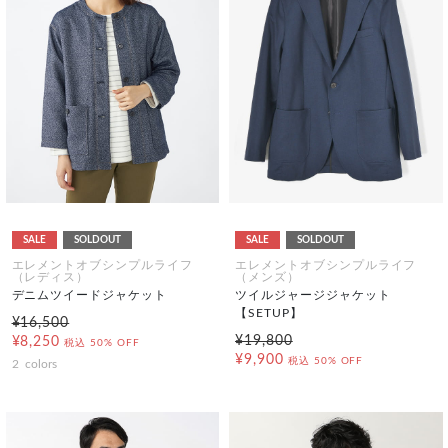
SALE
SOLDOUT
SALE
SOLDOUT
エレメントオブシンプルライフ
エレメントオブシンプルライフ
（レディス）
（メンズ）
デニムツイードジャケット
ツイルジャージジャケット
【SETUP】
¥16,500
¥19,800
¥8,250
税込
50% OFF
¥9,900
税込
50% OFF
2
colors