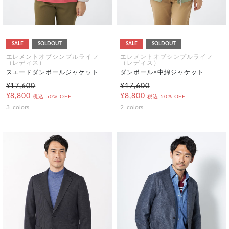
SALE
SOLDOUT
SALE
SOLDOUT
エレメントオブシンプルライフ
エレメントオブシンプルライフ
（レディス）
（レディス）
スエードダンボールジャケット
ダンボール×中綿ジャケット
¥17,600
¥17,600
¥8,800
¥8,800
税込
50% OFF
税込
50% OFF
3
colors
2
colors