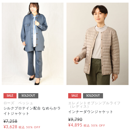
SALE
SOLDOUT
SALE
SOLDOUT
ローズ ペッシュ
エレメントオブシンプルライフ
（レディス）
シルクプロテイン配合 なめらかラ
インナーダウンジャケット
イトジャケット
¥9,790
¥7,258
¥4,895
税込
50% OFF
¥3,628
税込
50% OFF