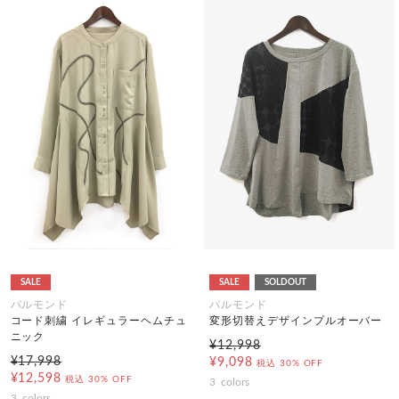
SALE
SALE
SOLDOUT
パルモンド
パルモンド
コード刺繍 イレギュラーヘムチュ
変形切替えデザインプルオーバー
ニック
¥12,998
¥17,998
¥9,098
税込
30% OFF
¥12,598
税込
30% OFF
3
colors
3
colors