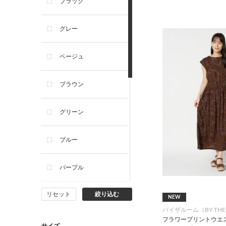
ブラック
グレー
ベージュ
ブラウン
グリーン
ブルー
パープル
リセット
絞り込む
イエロー
NEW
バイザルーム（BY THE
フラワープリントウエ
ピンク