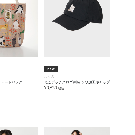
NEW
よりみち
トトートバッグ
ねこボックスロゴ刺繍 シワ加工キャップ
¥3,630
税込