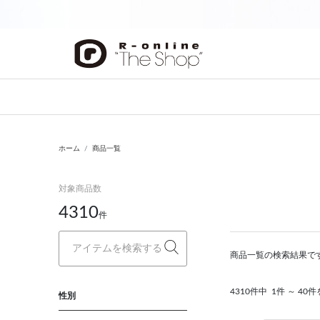
前の画像
ホーム
商品一覧
対象商品数
4310
件
商品一覧の検索結果です
4310件中
1件 ～ 40
性別