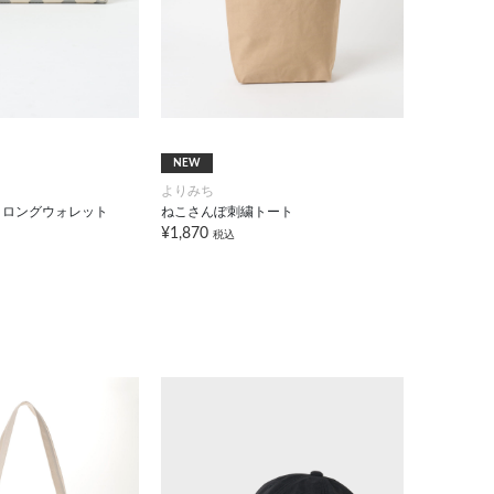
NEW
よりみち
こロングウォレット
ねこさんぽ刺繍トート
¥1,870
税込