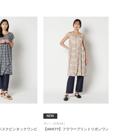
NEW
サハ（SAHA）
アラベスクピンタックワンピ
【ARISTY】フラワープリントリボンワン