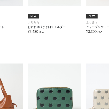
NEW
NEW
よりみち
よりみち
ート
おすわり猫がま口ショルダー
ニャップリケト
¥3,630
¥3,300
税込
税込