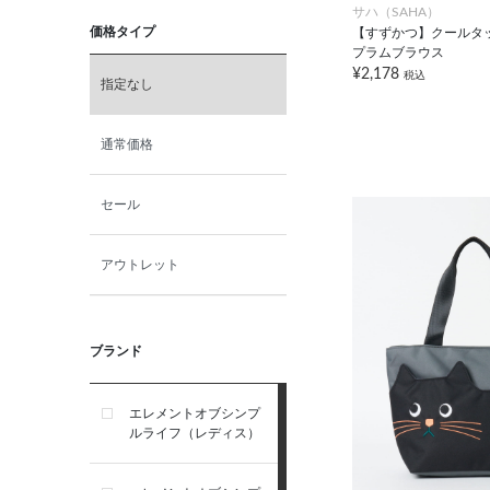
サハ（SAHA）
価格タイプ
【すずかつ】クールタ
プラムブラウス
¥2,178
税込
指定なし
通常価格
セール
アウトレット
ブランド
エレメントオブシンプ
ルライフ（レディス）