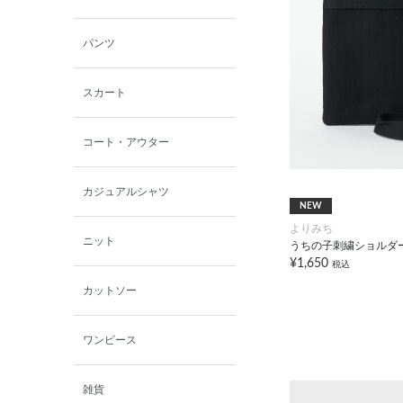
ファインデーション
パンツ
ローズペッシュ / パル
モンド
スカート
コート・アウター
カジュアルシャツ
NEW
よりみち
ニット
うちの子刺繍ショルダ
¥1,650
税込
カットソー
ワンピース
雑貨