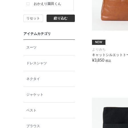
おかえり園田くん
リセット
絞り込む
ビー・エー・ジー
アイテムカテゴリ
イヴィスト
NEW
スーツ
よりみち
ミスエディコレクショ
キャットシルエットト
ン
¥3,850
税込
ドレスシャツ
西脇シリーズ
ネクタイ
小泉革店
ジャケット
シャミー
ベスト
パーソンズジーンズ
ブラウス