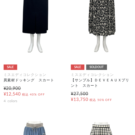
SALE
SALE
SOLDOUT
ミスエディコレクション
ミスエディコレクション
異素材ドッキング スカート
【サンプル】ＤＥＶＥＡＵＸプリ
ント スカート
¥20,900
¥27,500
¥12,540
税込
40% OFF
¥13,750
税込
50% OFF
4
colors