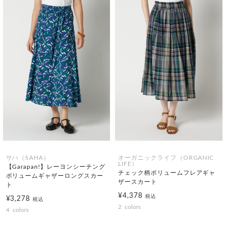
サハ（SAHA）
オーガニックライフ（ORGANIC
LIFE）
【Garapan!】レーヨンシーチング
チェック柄ボリュームフレアギャ
ボリュームギャザーロングスカー
ザースカート
ト
¥4,378
税込
¥3,278
税込
2
colors
4
colors