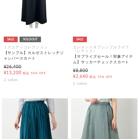
SALE
SOLDOUT
SALE
ミスエディコレクション
エレメントオブシンプルライフ
（レディス）
【サンプル】カルゼストレッチジ
【サプライズセール！対象アイテ
ャンパースカート
ム】サッカーチェックスカート
¥26,400
¥8,800
¥13,200
税込
50% OFF
¥2,640
税込
70% OFF
2
colors
2
colors