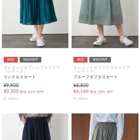
SALE
SOLDOUT
SALE
SOLDOUT
エレメントオブシンプルライフ
エレメントオブシンプルライフ
（レディス）
（レディス）
リンクルスカート
プルーフタフタスカート
¥9,900
¥8,800
¥3,300
¥6,160
税込
66% OFF
税込
30% OFF
2
colors
2
colors