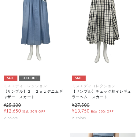
SALE
SOLDOUT
SALE
ミスエディコレクション
ミスエディコレクション
【サンプル】２．２ｏｚデニムギ
【サンプル】チェック柄イレギュ
ャザー スカート
ラーヘム スカート
¥25,300
¥27,500
¥12,650
¥13,750
税込
50% OFF
税込
50% OFF
2
colors
2
colors