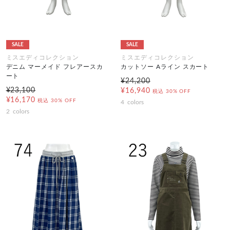
SALE
SALE
ミスエディコレクション
ミスエディコレクション
デニム マーメイド フレアースカ
カットソー Aライン スカート
ート
¥24,200
¥23,100
¥16,940
税込
30% OFF
¥16,170
税込
30% OFF
4
colors
2
colors