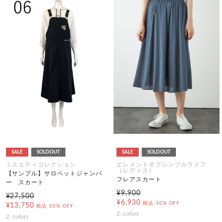
SALE
SOLDOUT
SALE
SOLDOUT
ミスエディコレクション
エレメントオブシンプルライフ
（レディス）
【サンプル】サロペットジャンパ
フレアスカート
ー スカート
¥9,900
¥27,500
¥6,930
税込
30% OFF
¥13,750
税込
50% OFF
2
colors
2
colors