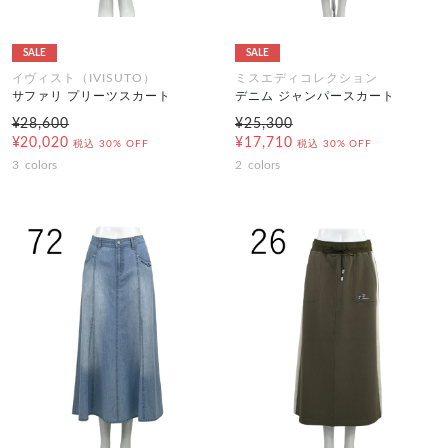
SALE
SALE
イヴィスト（IVISUTO）
ミスエディコレクション
サファリ プリーツスカート
デニム ジャンパースカート
¥28,600
¥25,300
¥20,020
¥17,710
税込
30% OFF
税込
30% OFF
3
colors
2
colors