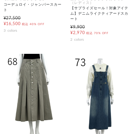
（レディス）
コーデュロイ・ジャンパースカー
【サプライズセール！対象アイテ
ト
ム】デニムライクティアードスカ
¥27,500
ート
¥16,500
税込
40% OFF
¥9,900
3
colors
¥2,970
税込
70% OFF
2
colors