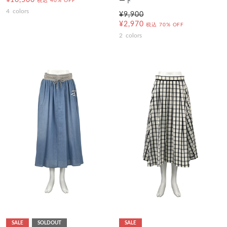
¥16,500
ート
税込
40% OFF
4
colors
¥9,900
¥2,970
税込
70% OFF
2
colors
SALE
SOLDOUT
SALE