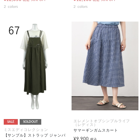
税込
50% OFF
税込
50% OFF
2
colors
2
colors
エレメントオブシンプルライフ
SALE
SOLDOUT
（レディス）
ミスエディコレクション
サマーギンガムスカート
【サンプル】ストラップ ジャンパ
¥9,900
税込