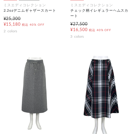
ミスエディコレクション
ミスエディコレクション
2.2ozデニムギャザースカート
チェック柄イレギュラーヘムスカ
ート
¥25,300
¥27,500
¥15,180
税込
40% OFF
¥16,500
税込
40% OFF
2
colors
3
colors