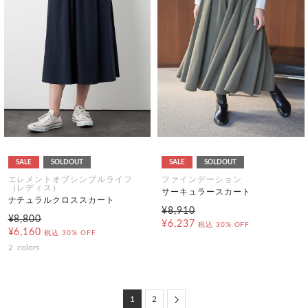
SALE
SOLDOUT
SALE
SOLDOUT
エレメントオブシンプルライフ
ファインデーション
（レディス）
サーキュラースカート
ナチュラルクロススカート
¥8,910
¥8,800
¥6,237
税込
30% OFF
¥6,160
税込
30% OFF
2
colors
Next
1
2