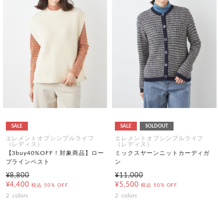
SALE
SALE
SOLDOUT
エレメントオブシンプルライフ
エレメントオブシンプルライフ
（レディス）
（レディス）
【3buy40%OFF！対象商品】ロー
ミックスヤーンニットカーディガ
プラインベスト
ン
¥8,800
¥11,000
¥4,400
¥5,500
税込
50% OFF
税込
50% OFF
2
colors
2
colors