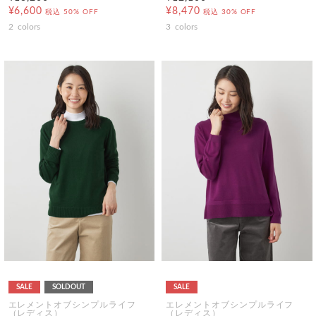
¥6,600
¥8,470
税込
50% OFF
税込
30% OFF
2
colors
3
colors
SALE
SOLDOUT
SALE
エレメントオブシンプルライフ
エレメントオブシンプルライフ
（レディス）
（レディス）