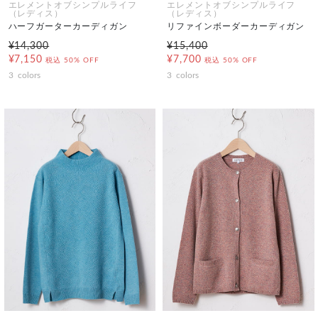
エレメントオブシンプルライフ
エレメントオブシンプルライフ
（レディス）
（レディス）
ハーフガーターカーディガン
リファインボーダーカーディガン
¥14,300
¥15,400
¥7,150
¥7,700
税込
50% OFF
税込
50% OFF
3
colors
3
colors