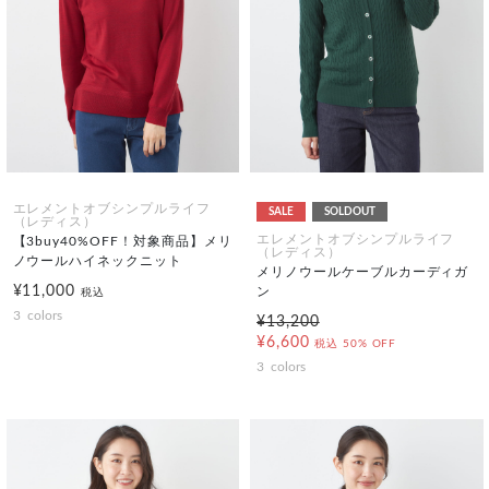
エレメントオブシンプルライフ
SALE
SOLDOUT
（レディス）
エレメントオブシンプルライフ
【3buy40%OFF！対象商品】メリ
（レディス）
ノウールハイネックニット
メリノウールケーブルカーディガ
¥11,000
ン
税込
3
colors
¥13,200
¥6,600
税込
50% OFF
3
colors