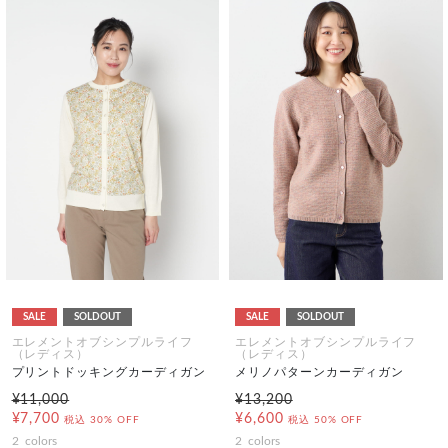
SALE
SOLDOUT
SALE
SOLDOUT
エレメントオブシンプルライフ
エレメントオブシンプルライフ
（レディス）
（レディス）
プリントドッキングカーディガン
メリノパターンカーディガン
¥11,000
¥13,200
¥7,700
¥6,600
税込
30% OFF
税込
50% OFF
2
colors
2
colors