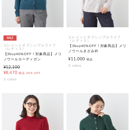
エレメントオブシンプルライフ
SALE
（レディス）
エレメントオブシンプルライフ
【3buy40%OFF！対象商品】メリ
（レディス）
ノウールきざみ衿
【3buy40%OFF！対象商品】メリ
¥11,000
ノウールカーディガン
税込
3
colors
¥12,100
¥8,470
税込
30% OFF
3
colors