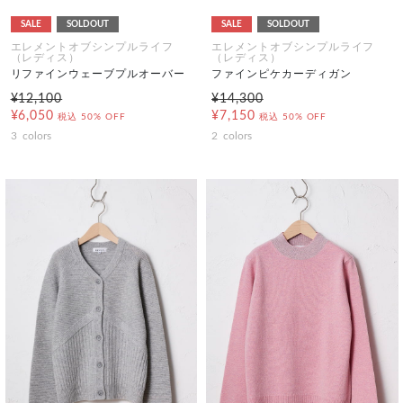
SALE
SOLDOUT
SALE
SOLDOUT
エレメントオブシンプルライフ
エレメントオブシンプルライフ
（レディス）
（レディス）
リファインウェーブプルオーバー
ファインピケカーディガン
¥12,100
¥14,300
¥6,050
¥7,150
税込
50% OFF
税込
50% OFF
3
colors
2
colors