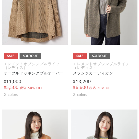
SALE
SOLDOUT
SALE
SOLDOUT
エレメントオブシンプルライフ
エレメントオブシンプルライフ
（レディス）
（レディス）
ケーブルドッキングプルオーバー
メランジカーディガン
¥11,000
¥13,200
¥5,500
¥6,600
税込
50% OFF
税込
50% OFF
2
colors
2
colors