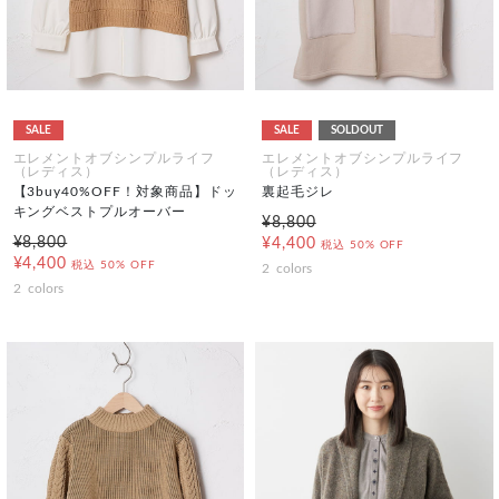
SALE
SALE
SOLDOUT
エレメントオブシンプルライフ
エレメントオブシンプルライフ
（レディス）
（レディス）
【3buy40%OFF！対象商品】ドッ
裏起毛ジレ
キングベストプルオーバー
¥8,800
¥8,800
¥4,400
税込
50% OFF
¥4,400
税込
50% OFF
2
colors
2
colors