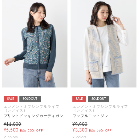
SALE
SOLDOUT
SALE
SOLDOUT
エレメントオブシンプルライフ
エレメントオブシンプルライフ
（レディス）
（レディス）
プリントドッキングカーディガン
ワッフルニットジレ
¥11,000
¥9,900
¥5,500
¥3,300
税込
50% OFF
税込
66% OFF
2
colors
2
colors