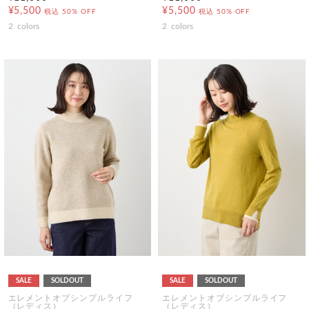
¥5,500
¥5,500
税込
50% OFF
税込
50% OFF
2
colors
2
colors
SALE
SOLDOUT
SALE
SOLDOUT
エレメントオブシンプルライフ
エレメントオブシンプルライフ
（レディス）
（レディス）