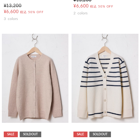
¥13,200
¥13,200
¥6,600
税込
50% OFF
¥6,600
税込
50% OFF
2
colors
3
colors
SALE
SOLDOUT
SALE
SOLDOUT