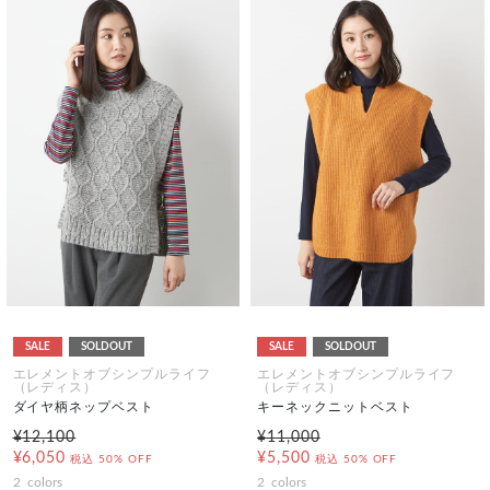
SALE
SOLDOUT
SALE
SOLDOUT
エレメントオブシンプルライフ
エレメントオブシンプルライフ
（レディス）
（レディス）
ダイヤ柄ネップベスト
キーネックニットベスト
¥12,100
¥11,000
¥6,050
¥5,500
税込
50% OFF
税込
50% OFF
2
colors
2
colors