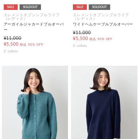
SALE
SOLDOUT
SALE
SOLDOUT
エレメントオブシンプルライフ
エレメントオブシンプルライフ
（レディス）
（レディス）
アーガイルジャカードプルオーバ
ワイドヘムケーブルプルオーバー
ー
¥11,000
¥11,000
¥5,500
税込
50% OFF
¥5,500
税込
50% OFF
2
colors
2
colors