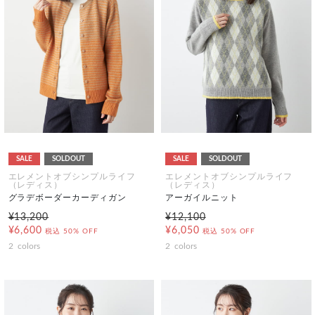
SALE
SOLDOUT
SALE
SOLDOUT
エレメントオブシンプルライフ
エレメントオブシンプルライフ
（レディス）
（レディス）
グラデボーダーカーディガン
アーガイルニット
¥13,200
¥12,100
¥6,600
¥6,050
税込
50% OFF
税込
50% OFF
2
colors
2
colors