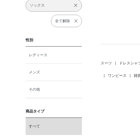
ソックス
全て解除
性別
レディース
スーツ
|
ドレスシャ
メンズ
|
ワンピース
|
雑
その他
商品タイプ
すべて