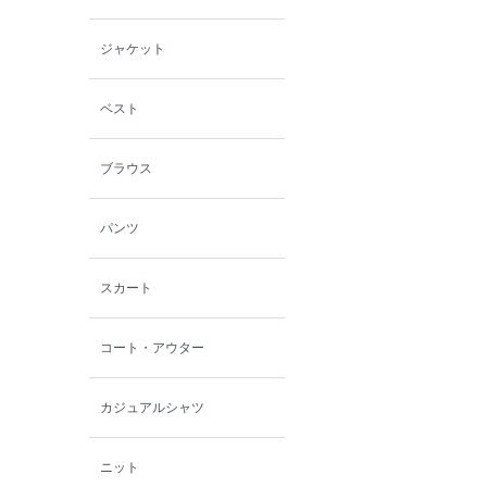
小泉革店
ジャケット
シャミー
ベスト
パーソンズジーンズ
ブラウス
ファインデーション
パンツ
ローズペッシュ / パル
モンド
スカート
コート・アウター
カジュアルシャツ
ニット