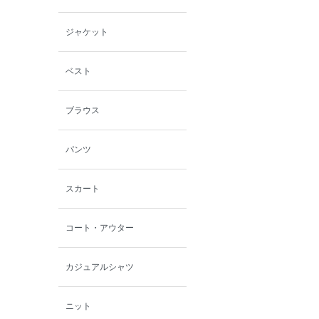
小泉革店
ジャケット
シャミー
ベスト
パーソンズジーンズ
ブラウス
ファインデーション
パンツ
ローズペッシュ / パル
モンド
スカート
コート・アウター
カジュアルシャツ
ニット