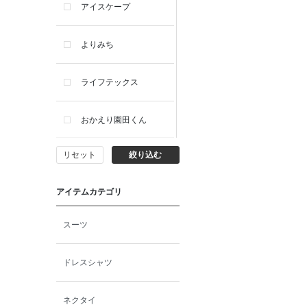
アイスケープ
よりみち
ライフテックス
おかえり園田くん
リセット
絞り込む
ビー・エー・ジー
アイテムカテゴリ
イヴィスト
スーツ
ミスエディコレクショ
ン
ドレスシャツ
西脇シリーズ
ネクタイ