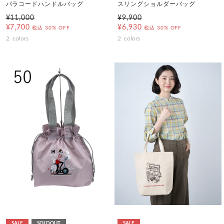
パラコードハンドルバッグ
スリングショルダーバッグ
¥11,000
¥9,900
¥7,700
¥6,930
税込
30% OFF
税込
30% OFF
2
colors
2
colors
SALE
SOLDOUT
SALE