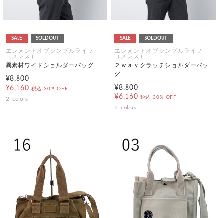
SALE
SOLDOUT
SALE
SOLDOUT
エレメントオブシンプルライフ
エレメントオブシンプルライフ
（メンズ）
（メンズ）
異素材ワイドショルダーバッグ
２ｗａｙクラッチショルダーバッ
グ
¥8,800
¥8,800
¥6,160
税込
30% OFF
¥6,160
税込
30% OFF
2
colors
2
colors