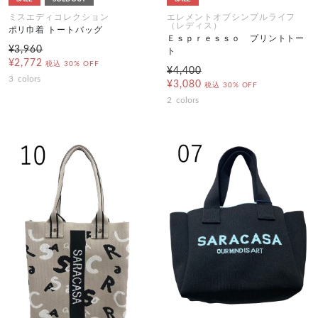
ミスエディコレクション
エレメントオブシンプルライフ
（レディス）
ポリ巾着 トートバッグ
Ｅｓｐｒｅｓｓｏ プリントトー
¥3,960
ト
¥2,772
税込
30% OFF
¥4,400
3
colors
¥3,080
税込
30% OFF
2
colors