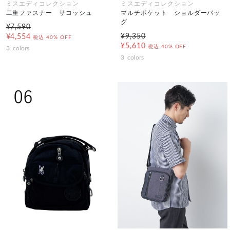
ミスエディコレクション
ミスエディコレクション
二重ファスナー サコッシュ
マルチポケット ショルダーバッ
グ
¥7,590
¥9,350
¥4,554
税込
40% OFF
¥5,610
税込
40% OFF
3
colors
3
colors