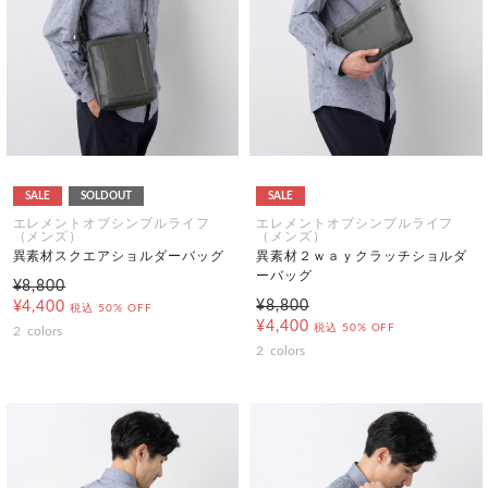
SALE
SOLDOUT
SALE
エレメントオブシンプルライフ
エレメントオブシンプルライフ
（メンズ）
（メンズ）
異素材スクエアショルダーバッグ
異素材２ｗａｙクラッチショルダ
ーバッグ
¥8,800
¥8,800
¥4,400
税込
50% OFF
¥4,400
税込
50% OFF
2
colors
2
colors