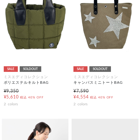
SALE
SOLDOUT
SALE
SOLDOUT
ミスエディコレクション
ミスエディコレクション
ポリエステルキルトBAG
キャンバスミニトートBAG
¥9,350
¥7,590
¥5,610
¥4,554
税込
40% OFF
税込
40% OFF
2
colors
2
colors