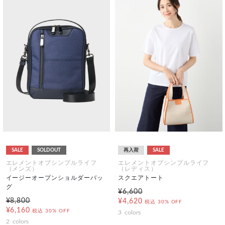
SALE
SOLDOUT
再入荷
SALE
エレメントオブシンプルライフ
エレメントオブシンプルライフ
（メンズ）
（レディス）
イージーオープンショルダーバッ
スクエアトート
グ
¥6,600
¥8,800
¥4,620
税込
30% OFF
¥6,160
税込
30% OFF
3
colors
2
colors