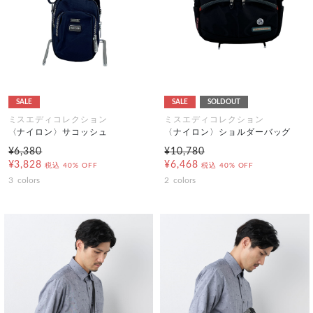
SALE
SALE
SOLDOUT
ミスエディコレクション
ミスエディコレクション
〈ナイロン〉サコッシュ
〈ナイロン〉ショルダーバッグ
¥6,380
¥10,780
¥3,828
¥6,468
税込
40% OFF
税込
40% OFF
3
colors
2
colors