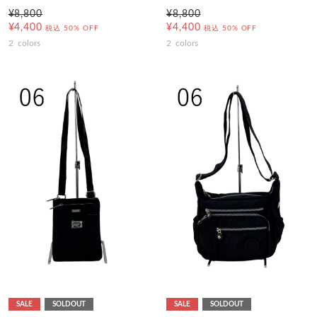
¥8,800
¥8,800
¥4,400
¥4,400
税込
50% OFF
税込
50% OFF
2
colors
2
colors
SALE
SOLDOUT
SALE
SOLDOUT