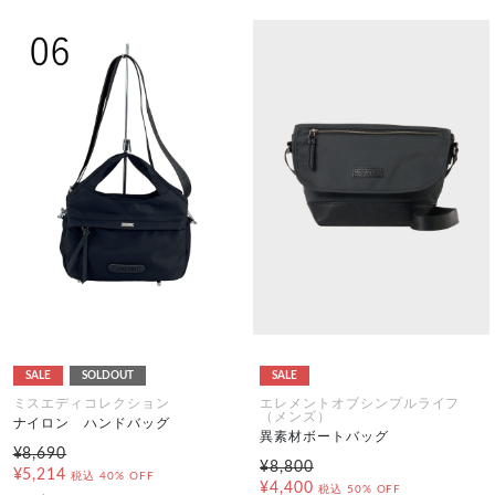
SALE
SOLDOUT
SALE
ミスエディコレクション
エレメントオブシンプルライフ
（メンズ）
ナイロン ハンドバッグ
異素材ボートバッグ
¥8,690
¥8,800
¥5,214
税込
40% OFF
¥4,400
税込
50% OFF