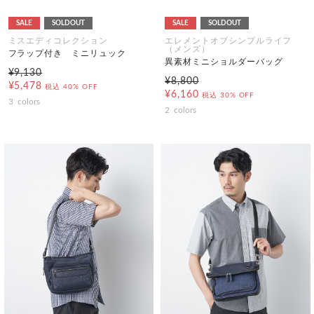
SALE
SOLDOUT
SALE
SOLDOUT
ミスエディコレクション
エレメントオブシンプルライフ
（メンズ）
フラップ付き ミニリュック
異素材ミニショルダーバッグ
¥9,130
¥8,800
¥5,478
税込
40% OFF
¥6,160
税込
30% OFF
3
colors
2
colors